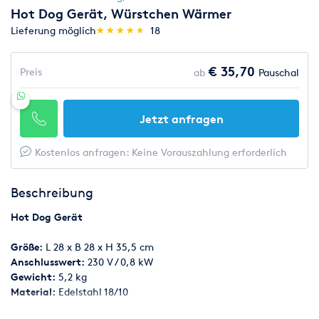
Hot Dog Gerät, Würstchen Wärmer
(*)
(*)
(*)
(*)
(*)
Lieferung möglich
★
★
★
★
★
★
★
★
★
★
18
€ 35,70
Preis
ab
Pauschal
Jetzt anfragen
Kostenlos anfragen: Keine Vorauszahlung erforderlich
Beschreibung
Hot Dog Gerät
Größe:
L 28 x B 28 x H 35,5 cm
Anschlusswert:
230 V / 0,8 kW
Gewicht:
5,2 kg
Material:
Edelstahl 18/10