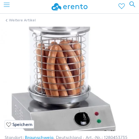
Weitere Artikel
Speichern
Standort:
Braunschweig
,
Deutschland
Art.-Nr.:
1280453735