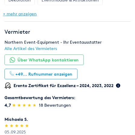
Wir weisen darauf hin das die ausgezeichneten
Gastronomie & Bar
Geschirr, Gläser & Besteck
+ mehr anzeigen
Preise
VERMIETPREISE
sind. Lediglich Verbrauchszubehör wie
Milch, Kaffee usw, werden verkauft und sind dementsprechend
Klima & Heizen
Licht & Effekte
Möbel
in den Artikelbeschreibungen gekennzeichnet.
Vermieter
Pflanzen
Toilette, WC & Dusche
Northern Event-Equipment - Ihr Eventausstatter
Alle Artikel des Vermieters
Zelte & Zeltsysteme
Beleuchtung
Über WhatsApp kontaktieren
+49...
Rufnummer anzeigen
Erento Zertifikat für Exzellenz – 2024, 2023, 2022
Gesamtbewertung des Vermieters:
(*)
(*)
(*)
(*)
(*)
4,7
★
★
★
★
★
★
★
★
★
★
18 Bewertungen
Michaela S.
(*)
(*)
(*)
(*)
(*)
★
★
★
★
★
★
★
★
★
★
05.09.2025