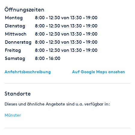
Vorbehaltsware werden bereits jetzt an uns abgetreten und
Öffnungszeiten
zwar
gleich, ob die Vorbehaltsware ohne oder nach Verarbeitung
Montag
8:00 - 12:30 von 13:30 - 19:00
oder ob sie an einen oder mehrere Abnehmer verkauft wird;
Dienstag
8:00 - 12:30 von 13:30 - 19:00
b) für den Fall, dass die Vorbehaltsware vom Käufer zusammen
Mittwoch
8:00 - 12:30 von 13:30 - 19:00
mit anderen, nicht uns gehörenden Waren verkauft wird, gilt
die
Donnerstag
8:00 - 12:30 von 13:30 - 19:00
Abtretung der Kaufpreisforderung des Weiterverkaufs nur in
Freitag
8:00 - 12:30 von 13:30 - 19:00
Höhe des Wertes der Vorbehaltsware im Zeitpunkt der
Samstag
8:00 - 16:00
Lieferung;
c) wird die Vorbehaltsware nach Verarbeitung, insbesondere
Anfahrtsbeschreibung
Auf Google Maps ansehen
nach Verarbeitung mit anderen, nicht von uns gehörenden
Waren
weiterverkauft, so gilt die Abtretung nur in Höhe des Wertes
der Vorbehaltsware;
Standorte
d) wird die Vorbehaltsware vom Käufer zur Erfüllung eines
Dieses und ähnliche Angebote sind u.a. verfügbar in:
Werk- oder Liefervertrages verwandt, so wird die Forderung aus
dem Werk- und Werklieferungsvertrag im gleichen Umfang im
Münster
voraus an uns abgetreten, wie es vorstehend für die
Kaufpreisforderung bestimmt ist;
e) wir sind zur Geltendmachung des Eigentumsvorbehalts