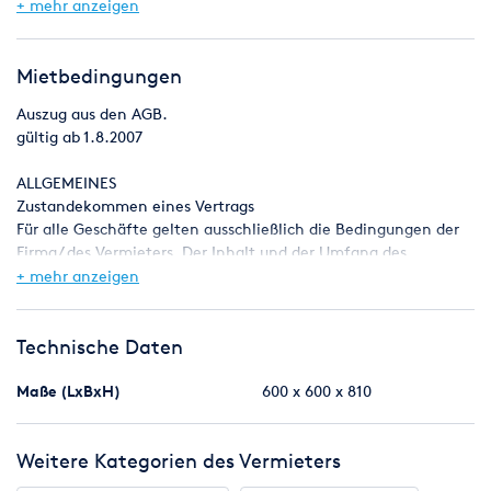
+ mehr anzeigen
Mietbedingungen
Auszug aus den AGB.
gültig ab 1.8.2007
ALLGEMEINES
Zustandekommen eines Vertrags
Für alle Geschäfte gelten ausschließlich die Bedingungen der
Firma/ des Vermieters. Der Inhalt und der Umfang des
Auftrages/
+ mehr anzeigen
Mietvertrags entsprechen der schriftlichen
Auftragsbestätigung des Vermieters. Abweichende oder
ergänzende Absprachen
Technische Daten
sind nur gültig, wenn sie durch den Vermieter schriftlich
bestätigt werden. Alle Angebote, die durch den Vermieter
Maße (LxBxH)
600 x 600 x 810
gemacht
werden, sind unverbindlich und frei bleibend.
Weitere Kategorien des Vermieters
Die Firma/ der Vermieter behält sich das Recht vor, die im
Zusammenhang mit der Abgabe des Angebots anfallenden