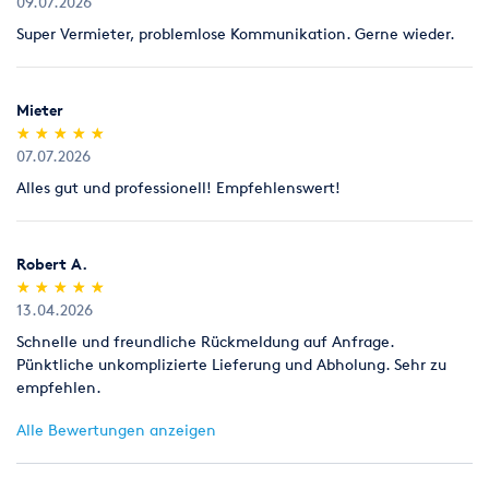
09.07.2026
25% der Grundmiete; danach werden für jeden Tag 15%
Super Vermieter, problemlose Kommunikation. Gerne wieder.
berechnet. Die Mindestauftragsgröße beträgt EUR 50,00.
Mieter
Kaution
(*)
(*)
(*)
(*)
(*)
★
★
★
★
★
★
★
★
★
★
07.07.2026
Wir berechnen eine Kautionssumme in Höhe von 25% des
Alles gut und professionell! Empfehlenswert!
Gesamtmietpreises. Bei korrekter Rückgabe des Mietobjekts
wird die Kautionssumme durch den Vermieter so schnell wie
möglich an den Mieter zurückgezahlt.
Robert A.
(*)
(*)
(*)
(*)
(*)
★
★
★
★
★
★
★
★
★
★
13.04.2026
Schnelle und freundliche Rückmeldung auf Anfrage.
Pünktliche unkomplizierte Lieferung und Abholung. Sehr zu
empfehlen.
Zahlungsweise
Alle Bewertungen anzeigen
Der Gesamtmietbetrag wird durch den Mieter ohne Vorbehalt
unmittelbar bei der Abnahme des Mietobjekts gezahlt. Die
Zahlung aller Rechnungen hat sofort bei Lieferung bar und