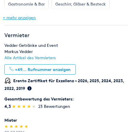
Gastronomie & Bar
Geschirr, Gläser & Besteck
speziellen Fällen von den allgemeinen Mietbedingungen
abzuweichen.
Klima & Heizen
Licht & Effekte
Möbel
+ mehr anzeigen
Toilette, WC & Dusche
Ton & Beschallung
Vermieter
Zelte & Zeltsysteme
Bestellungen
Vedder Getränke und Event
Markus Vedder
Eingehende Bestellungen werden im Rahmen unserer üblichen
Alle Artikel des Vermieters
Geschäftszeit erledigt. Erfolgt die Lieferung außerhalb der
üblichen Geschäftszeit, werden zusätzliche Kosten berechnet.
+49...
Rufnummer anzeigen
Von uns nicht zu vertretende Lieferschwierigkeiten,
berechtigen den Abnehmer nicht vom Vertrag zurückzutreten
Erento Zertifikat für Exzellenz – 2026, 2025, 2024, 2023,
oder Regressansprüche geltend zu machen.
2022, 2019
Gesamtbewertung des Vermieters:
(*)
(*)
(*)
(*)
(*)
4,3
★
★
★
★
★
★
★
★
★
★
23 Bewertungen
Mietpreise
Der Mietpreis eines Artikels wird auf Grund der jüngsten
Mieter
Preisliste exkl. MwSt. festgelegt und gilt für einen
(*)
(*)
(*)
(*)
(*)
★
★
★
★
★
★
★
★
★
★
Benutzungstag. Für den zweiten Benutzungstag berechnen wir