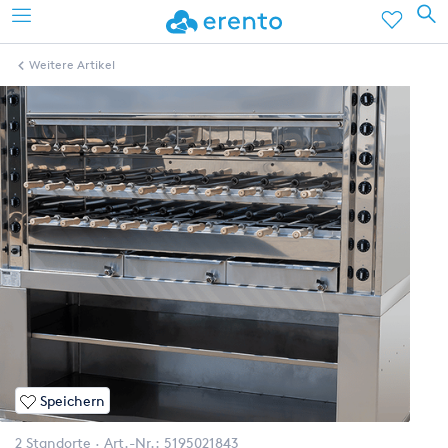
Weitere Artikel
Speichern
2 Standorte
Art.-Nr.:
5195021843