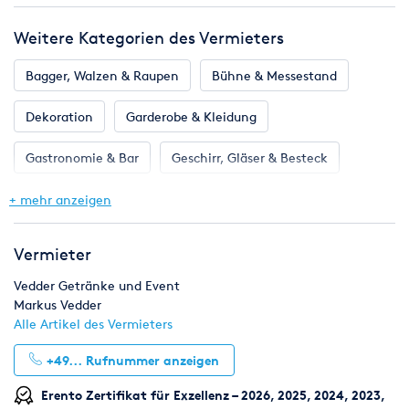
Weitere Kategorien des Vermieters
Bagger, Walzen & Raupen
Bühne & Messestand
Dekoration
Garderobe & Kleidung
Gastronomie & Bar
Geschirr, Gläser & Besteck
Klima & Heizen
Licht & Effekte
Möbel
+ mehr anzeigen
Toilette, WC & Dusche
Ton & Beschallung
Vermieter
Zelte & Zeltsysteme
Vedder Getränke und Event
Markus Vedder
Alle Artikel des Vermieters
+49...
Rufnummer anzeigen
Erento Zertifikat für Exzellenz – 2026, 2025, 2024, 2023,