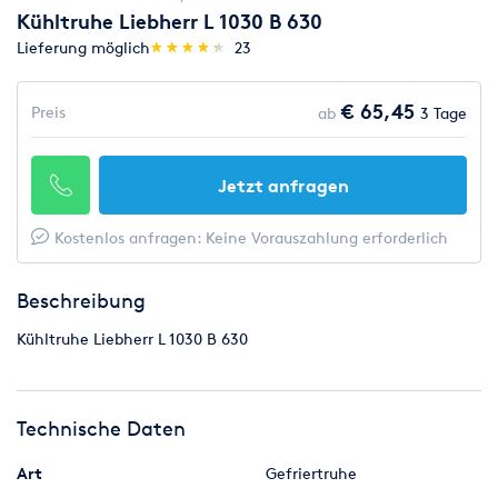
Kühltruhe Liebherr L 1030 B 630
(*)
(*)
(*)
(*)
(*)
Lieferung möglich
★
★
★
★
★
★
★
★
★
★
23
€ 65,45
Preis
ab
3 Tage
Jetzt anfragen
Kostenlos anfragen: Keine Vorauszahlung erforderlich
Beschreibung
Kühltruhe Liebherr L 1030 B 630
Technische Daten
Art
Gefriertruhe