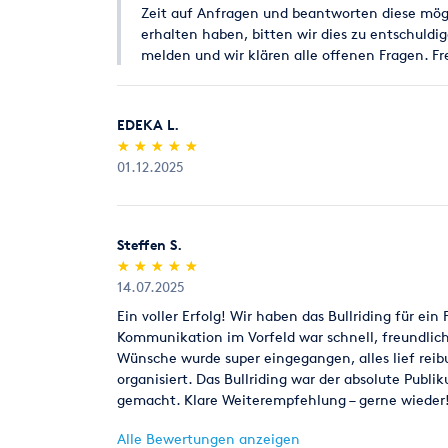
Zeit auf Anfragen und beantworten diese mögl
erhalten haben, bitten wir dies zu entschuldi
melden und wir klären alle offenen Fragen. Fr
EDEKA L.
(*)
(*)
(*)
(*)
(*)
★
★
★
★
★
★
★
★
★
★
01.12.2025
Steffen S.
(*)
(*)
(*)
(*)
(*)
★
★
★
★
★
★
★
★
★
★
14.07.2025
Ein voller Erfolg! Wir haben das Bullriding für ein
Kommunikation im Vorfeld war schnell, freundlich 
Wünsche wurde super eingegangen, alles lief rei
organisiert. Das Bullriding war der absolute Publ
gemacht. Klare Weiterempfehlung – gerne wieder
Alle Bewertungen anzeigen