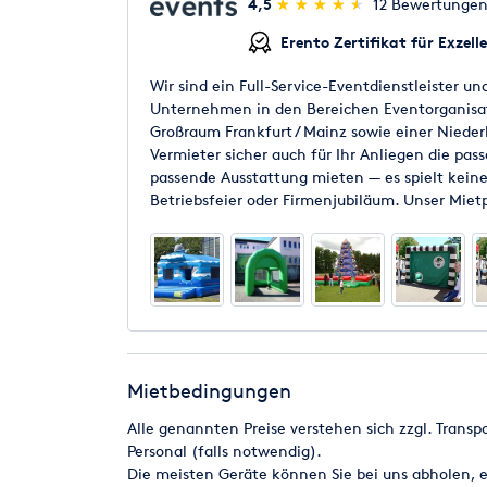
(*)
(*)
(*)
(*)
(*)
4,5
★
★
★
★
★
★
★
★
★
★
12 Bewertunge
Erento Zertifikat für Exzell
Wir sind ein Full-Service-Eventdienstleister 
Unternehmen in den Bereichen Eventorganisat
Großraum Frankfurt / Mainz sowie einer Niederl
Vermieter sicher auch für Ihr Anliegen die pas
passende Ausstattung mieten — es spielt keine
Betriebsfeier oder Firmenjubiläum. Unser Mie
Aktionsmodule beinhaltet, hält mit Sicherheit 
Anlass!
Mietbedingungen
Alle genannten Preise verstehen sich zzgl. Trans
Personal (falls notwendig).
Die meisten Geräte können Sie bei uns abholen, 