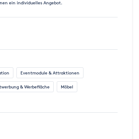
hnen ein individuelles Angebot.
ation
Eventmodule & Attraktionen
twerbung & Werbefläche
Möbel