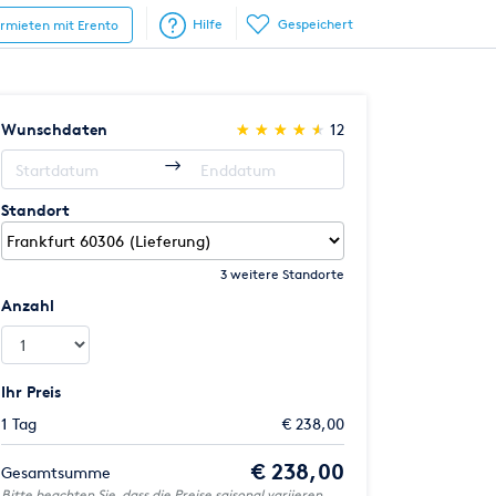
Hilfe
Gespeichert
ermieten mit Erento
(*)
(*)
(*)
(*)
(*)
Wunschdaten
★
★
★
★
★
★
★
★
★
★
12
Standort
3 weitere Standorte
Anzahl
Ihr Preis
1 Tag
€ 238,00
€ 238,00
Gesamtsumme
Bitte beachten Sie, dass die Preise saisonal variieren