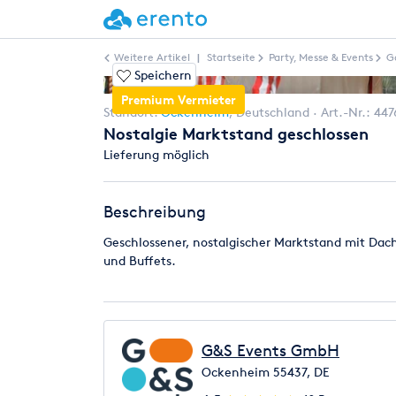
Weitere Artikel
|
Startseite
Party, Messe & Events
G
Speichern
Premium Vermieter
Standort:
Ockenheim
,
Deutschland
Art.-Nr.:
447
Nostalgie Marktstand geschlossen
Lieferung möglich
Beschreibung
Geschlossener, nostalgischer Marktstand mit Dac
und Buffets.
G&S Events GmbH
Ockenheim 55437, DE