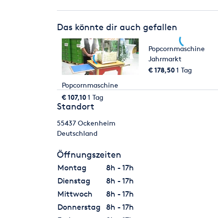
Das könnte dir auch gefallen
Popcornmaschine
Jahrmarkt
€ 178,50
1 Tag
Popcornmaschine
€ 107,10
1 Tag
Standort
55437
Ockenheim
Deutschland
Öffnungszeiten
Montag
8h - 17h
Dienstag
8h - 17h
Mittwoch
8h - 17h
Donnerstag
8h - 17h