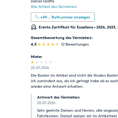
Daniel Graffe
Alle Artikel des Vermieters
+49...
Rufnummer anzeigen
Erento Zertifikat für Exzellenz – 2026, 2025,
Gesamtbewertung des Vermieters:
(*)
(*)
(*)
(*)
(*)
4,5
★
★
★
★
★
★
★
★
★
★
12 Bewertungen
Mieter
(*)
( )
( )
( )
( )
★
★
★
★
★
★
★
★
★
★
20.07.2026
Die Kosten im Artikel sind nicht die finalen Kos
ich zumindest aus, als ich gefragt habe ob es auch
wieder eine Antwort erhalten.
Antwort des Vermieters
20.07.2026
Sehr geehrte Damen und Herren, alle angezeigt
Fahrtkosten. Darauf weisen wir im Artikeltext