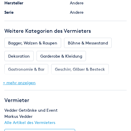
Hersteller
Andere
Serie
Andere
Weitere Kategorien des Vermieters
Bagger, Walzen & Raupen
Bühne & Messestand
Dekoration
Garderobe & Kleidung
Gastronomie & Bar
Geschirr, Gläser & Besteck
Klima & Heizen
Licht & Effekte
Möbel
+ mehr anzeigen
Toilette, WC & Dusche
Ton & Beschallung
Vermieter
Zelte & Zeltsysteme
Vedder Getränke und Event
Markus Vedder
Alle Artikel des Vermieters