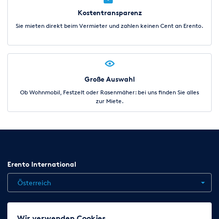
Kostentransparenz
Sie mieten direkt beim Vermieter und zahlen keinen Cent an Erento.
Große Auswahl
Ob Wohnmobil, Festzelt oder Rasenmäher: bei uns finden Sie alles
zur Miete.
Erento International
Österreich
Jobs
Kontakt
News
Hilfe
Datenschutzerklärung
Wir verwenden Cookies