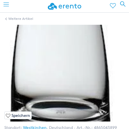
Weitere Artikel
Speichern
Standort:
Westkirchen
,
Deutschland
Art.-Nr.:
4865043899