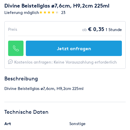
Divine Beistellglas ø7,6cm, H9,2cm 225ml
(*)
(*)
(*)
(*)
(*)
Lieferung möglich
★
★
★
★
★
★
★
★
★
★
23
€ 0,35
Preis
ab
1 Stunde
Jetzt anfragen
Kostenlos anfragen: Keine Vorauszahlung erforderlich
Beschreibung
Divine Beistellglas ø7,6cm, H9,2cm 225ml
Technische Daten
Art
Sonstige