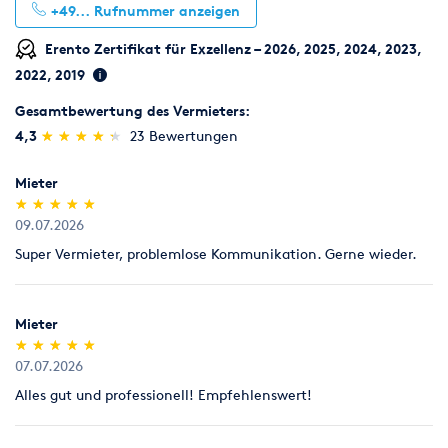
+49...
Rufnummer anzeigen
Erento Zertifikat für Exzellenz – 2026, 2025, 2024, 2023,
2022, 2019
Gesamtbewertung des Vermieters:
(*)
(*)
(*)
(*)
(*)
4,3
★
★
★
★
★
★
★
★
★
★
23 Bewertungen
Mieter
(*)
(*)
(*)
(*)
(*)
★
★
★
★
★
★
★
★
★
★
09.07.2026
Super Vermieter, problemlose Kommunikation. Gerne wieder.
Mieter
(*)
(*)
(*)
(*)
(*)
★
★
★
★
★
★
★
★
★
★
07.07.2026
Alles gut und professionell! Empfehlenswert!