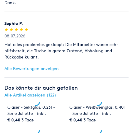
Dank.
Licht- & Tontechnik
Angefangen von der kleinen
Beschallungsanlage für eine kleine Geburtstagsfeier, bis hin
zum Großevent mit Live Bühne und Trailer Stage.
Sophia P.
(*)
(*)
(*)
(*)
(*)
★
★
★
★
★
★
★
★
★
★
Limousinenservice
Sie möchten standesgemäß chauffiert
08.07.2026
werden? Ob im Lincoln Town Car oder der klassischen S-Klasse
Hat alles problemlos geklappt: Die Mitarbeiter waren sehr
Limousine. Wir fahren mit Ihnen fast überall hin.
hilfsbereit, die Tische in gutem Zustand, Abholung und
Rückgabe kulant.
Showacts
Sie suchen einen Clown, Zauberer,
Luftballonkünstler oder eine Sketchaufführung für eine
Alle Bewertungen anzeigen
Mottoveranstaltung? Wir haben da etwas für Sie
Zelte & Pavillons
Mit unseren statisch geprüften Festzelten
Das könnte dir auch gefallen
lässt sich überall eine einzigartige Atmosphäre schaffen. Und
Alle Artikel anzeigen (122)
mit unseren Partyzelten ist auch für den kleineren Geldbeutel
etwas dabei.
Gläser - Sektglas, 0,23l -
Gläser - Weißweinglas, 0,40l
Serie Juliette - inkl.
- Serie Juliette - inkl.
Reinigung
Reinigung
€ 0,40
3 Tage
€ 0,40
3 Tage