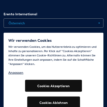
Erento International
Österreich
Jobs
Kontakt
News
Hilfe
Datenschutzerklärung
Wir verwenden Cookies
AGB
Impressum
Cookie-Einstellungen ändern
Wir verwenden Cookies, um das Nutzererlebnis zu optimieren und
Inhalte zu personalisieren. Per Klick auf "Cookies Akzeptieren"
stimmen Sie unseren Cookie-Richtlinien zu. Alternativ können Sie
Ihre Einstellungen auch anpassen, indem Sie auf die Schaltfläche
Folge uns auf
"Anpassen" klicken.
Anpassen
Cookies Akzeptieren
© 2003 - 2026 Erento Campanda GmbH - Alle Rechte
vorbehalten
Ausgewiesene Marken gehören den jeweiligen Eigentümern.
Cookies Ablehnen