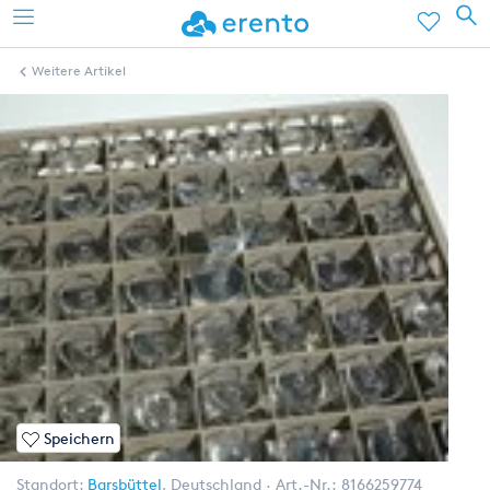
Weitere Artikel
Speichern
Standort:
Barsbüttel
,
Deutschland
Art.-Nr.:
8166259774