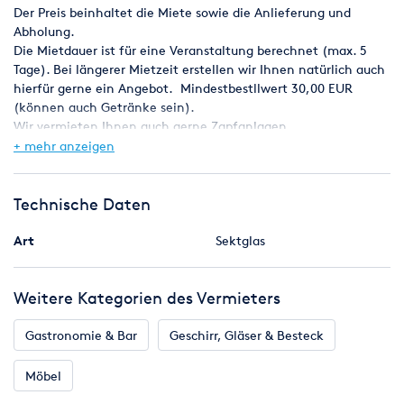
Der Preis beinhaltet die Miete sowie die Anlieferung und
Abholung.
Die Mietdauer ist für eine Veranstaltung berechnet (max. 5
Tage). Bei längerer Mietzeit erstellen wir Ihnen natürlich auch
hierfür gerne ein Angebot. Mindestbestllwert 30,00 EUR
(können auch Getränke sein).
Wir vermieten Ihnen auch gerne Zapfanlagen,
Bierzeltgarnituren, Stehtische, sonstige Gläser, Kühlschränke
+ mehr anzeigen
usw. und liefern auf Wunsch auch die Getränke, natürlich auch
auf Kommission.
Technische Daten
Art
Sektglas
Weitere Kategorien des Vermieters
Gastronomie & Bar
Geschirr, Gläser & Besteck
Möbel