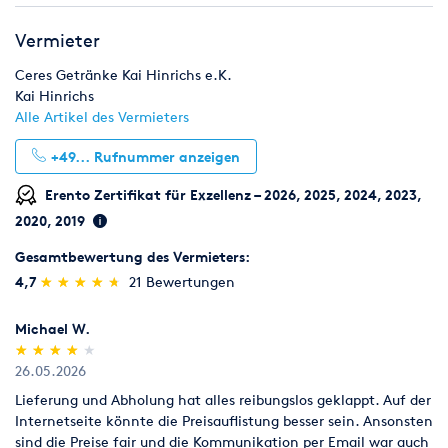
Vermieter
Ceres Getränke Kai Hinrichs e.K.
Kai Hinrichs
Alle Artikel des Vermieters
+49...
Rufnummer anzeigen
Erento Zertifikat für Exzellenz – 2026, 2025, 2024, 2023,
2020, 2019
Gesamtbewertung des Vermieters:
(*)
(*)
(*)
(*)
(*)
4,7
★
★
★
★
★
★
★
★
★
★
21 Bewertungen
Michael W.
(*)
(*)
(*)
(*)
( )
★
★
★
★
★
★
★
★
★
★
26.05.2026
Lieferung und Abholung hat alles reibungslos geklappt. Auf der
Internetseite könnte die Preisauflistung besser sein. Ansonsten
sind die Preise fair und die Kommunikation per Email war auch