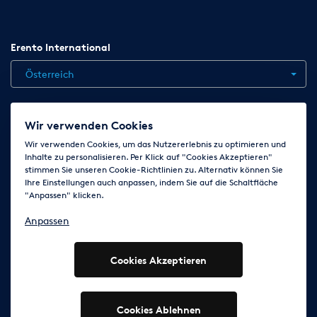
Erento International
Österreich
Jobs
Kontakt
News
Hilfe
Datenschutzerklärung
Wir verwenden Cookies
AGB
Impressum
Cookie-Einstellungen ändern
Wir verwenden Cookies, um das Nutzererlebnis zu optimieren und
Inhalte zu personalisieren. Per Klick auf "Cookies Akzeptieren"
stimmen Sie unseren Cookie-Richtlinien zu. Alternativ können Sie
Ihre Einstellungen auch anpassen, indem Sie auf die Schaltfläche
Folge uns auf
"Anpassen" klicken.
Anpassen
Cookies Akzeptieren
© 2003 - 2026 Erento Campanda GmbH - Alle Rechte
vorbehalten
Ausgewiesene Marken gehören den jeweiligen Eigentümern.
Cookies Ablehnen