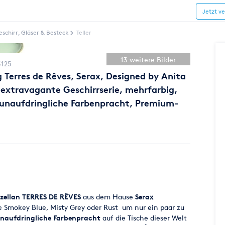
Jetzt v
eschirr, Gläser & Besteck
Teller
13 weitere Bilder
3125
 Terres de Rêves, Serax, Designed by Anita
 extravagante Geschirrserie, mehrfarbig,
 unaufdringliche Farbenpracht, Premium-
zellan
TERRES DE RÊVES
aus dem Hause
Serax
 Smokey Blue, Misty Grey oder Rust um nur ein paar zu
naufdringliche Farbenpracht
auf die Tische dieser Welt