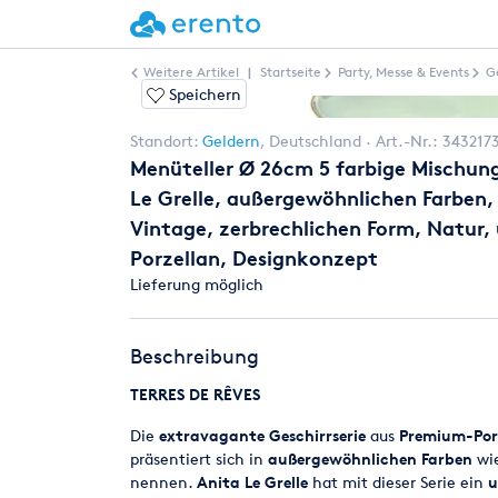
Weitere Artikel
|
Startseite
Party, Messe & Events
G
Speichern
Standort:
Geldern
,
Deutschland
Art.-Nr.:
343217
Menüteller Ø 26cm 5 farbige Mischung
Le Grelle, außergewöhnlichen Farben,
Vintage, zerbrechlichen Form, Natur,
Porzellan, Designkonzept
Lieferung möglich
Beschreibung
TERRES DE RÊVES
Die
extravagante Geschirrserie
aus
Premium-Por
präsentiert sich in
außergewöhnlichen Farben
wie
nennen.
Anita Le Grelle
hat mit dieser Serie ein
u