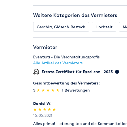
sSearch=Terres%20de%20R%C3%AAves&utm_sour
Allgemein
Weitere Kategorien des Vermieters
Geschirr, Gläser & Besteck
Hochzeit
M
Vermieter
Eventura - Die Veranstaltungsprofis
Alle Artikel des Vermieters
Erento Zertifikat für Exzellenz – 2023
Gesamtbewertung des Vermieters:
(*)
(*)
(*)
(*)
(*)
5
★
★
★
★
★
★
★
★
★
★
1 Bewertungen
Daniel W.
(*)
(*)
(*)
(*)
(*)
★
★
★
★
★
★
★
★
★
★
15.05.2021
Alles prima! Lieferung top und die Kommunikation