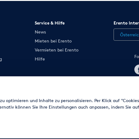
Service & Hilfe
Erento Inte
News
Österrei
Mieten bei Erento
Vermieten bei Erento
Fo
g
Hilfe
n ändern
u optimieren und Inhalte zu personalisieren. Per Klick auf "Cookie
ernativ können Sie Ihre Einstellungen auch anpassen, indem Sie auf
© 2003 - 2026 Erento Campanda GmbH - Alle Rechte vorbehalten
Ausgewiesene Marken gehören den jeweiligen Eigentümern.