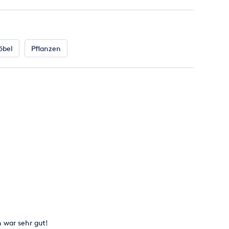
ce=Erento&utm_medium=Vermietportal&utm_campaign=
öbel
Pflanzen
 war sehr gut!