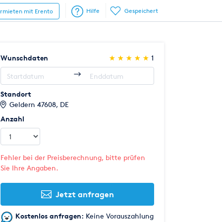
Hilfe
Gespeichert
ermieten mit Erento
(*)
(*)
(*)
(*)
(*)
Wunschdaten
★
★
★
★
★
★
★
★
★
★
1
Standort
Geldern 47608, DE
Anzahl
Fehler bei der Preisberechnung, bitte prüfen
Sie Ihre Angaben.
Jetzt anfragen
Kostenlos anfragen:
Keine Vorauszahlung