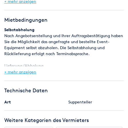
+ mehr anzeigen
Inkl. Endreinigung.
Mietbedingungen
Selbstabholung
Nach Angebotserstellung und Ihrer Auftragsbestätigung haben
Sie die Möglichkeit das angefragte und bestellte Event-
Equipment selbst abzuholen. Die Selbstabholung und
Rücklieferung erfolgt nach Terminabsprache.
Lieferung/Abholung
Wir erstellen Ihnen gern ein separates Angebot für die
+ mehr anzeigen
Lieferung und Abholung des Event-Equipments. Zusätzlich zum
vereinbarten Mietpreis, fallen Transportkosten an die abhängig
vom Verladevolumen und der zurückzulegenden Strecke sind.
Technische Daten
Ihre Anfrage wird natürlich schnellstmöglich bearbeitet.
Art
Suppenteller
Sollten Sie einmal nicht fündig werden oder Sie haben
Weitere Kategorien des Vermieters
spezielle Vorstellungen oder Fragen, dann stehen wir Ihnen
gern zur Verfügung.