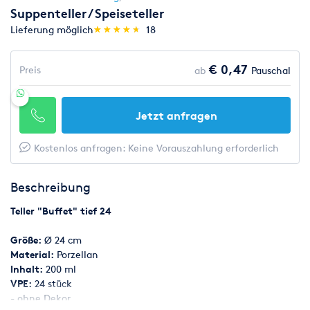
Suppenteller / Speiseteller
(*)
(*)
(*)
(*)
(*)
Lieferung möglich
★
★
★
★
★
★
★
★
★
★
18
€ 0,47
Preis
ab
Pauschal
Jetzt anfragen
Kostenlos anfragen: Keine Vorauszahlung erforderlich
Beschreibung
Teller "Buffet" tief 24
Größe:
Ø 24 cm
Material:
Porzellan
Inhalt:
200 ml
VPE:
24 stück
- ohne Dekor