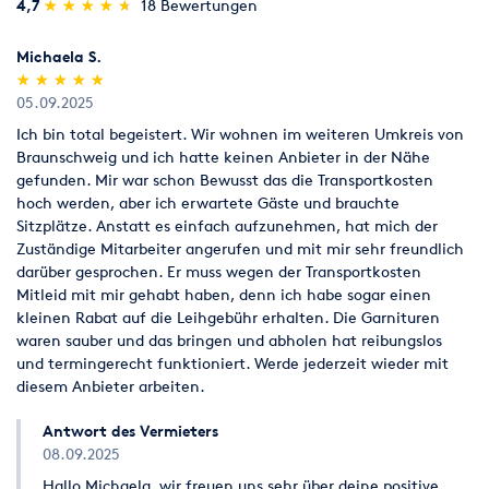
(*)
(*)
(*)
(*)
(*)
4,7
★
★
★
★
★
★
★
★
★
★
18 Bewertungen
Michaela S.
(*)
(*)
(*)
(*)
(*)
★
★
★
★
★
★
★
★
★
★
05.09.2025
Ich bin total begeistert. Wir wohnen im weiteren Umkreis von
Braunschweig und ich hatte keinen Anbieter in der Nähe
gefunden. Mir war schon Bewusst das die Transportkosten
hoch werden, aber ich erwartete Gäste und brauchte
Sitzplätze. Anstatt es einfach aufzunehmen, hat mich der
Zuständige Mitarbeiter angerufen und mit mir sehr freundlich
darüber gesprochen. Er muss wegen der Transportkosten
Mitleid mit mir gehabt haben, denn ich habe sogar einen
kleinen Rabat auf die Leihgebühr erhalten. Die Garnituren
waren sauber und das bringen und abholen hat reibungslos
und termingerecht funktioniert. Werde jederzeit wieder mit
diesem Anbieter arbeiten.
Antwort des Vermieters
08.09.2025
Hallo Michaela, wir freuen uns sehr über deine positive