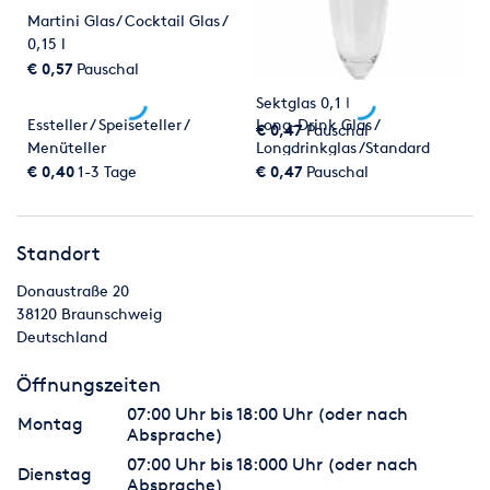
Martini Glas/ Cocktail Glas /
0,15 l
€ 0,57
Pauschal
Sektglas 0,1 l
Essteller / Speiseteller /
Long-Drink Glas /
€ 0,47
Pauschal
Menüteller
Longdrinkglas /Standard
Glas 0,2 l
€ 0,40
1-3 Tage
€ 0,47
Pauschal
Standort
Donaustraße 20
38120
Braunschweig
Deutschland
Öffnungszeiten
07:00 Uhr bis 18:00 Uhr (oder nach
Montag
Absprache)
07:00 Uhr bis 18:000 Uhr (oder nach
Dienstag
Absprache)