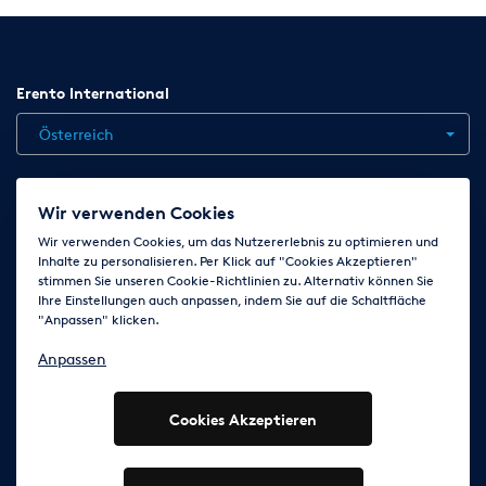
Erento International
Österreich
Jobs
Kontakt
News
Hilfe
Datenschutzerklärung
Wir verwenden Cookies
AGB
Impressum
Cookie-Einstellungen ändern
Wir verwenden Cookies, um das Nutzererlebnis zu optimieren und
Inhalte zu personalisieren. Per Klick auf "Cookies Akzeptieren"
stimmen Sie unseren Cookie-Richtlinien zu. Alternativ können Sie
Ihre Einstellungen auch anpassen, indem Sie auf die Schaltfläche
Folge uns auf
"Anpassen" klicken.
Anpassen
Cookies Akzeptieren
© 2003 - 2026 Erento Campanda GmbH - Alle Rechte
vorbehalten