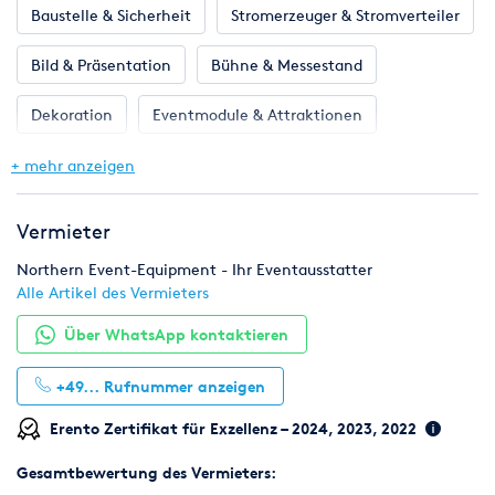
Baustelle & Sicherheit
Stromerzeuger & Stromverteiler
Wir weisen darauf hin das die ausgezeichneten
Preise
VERMIETPREISE
sind. Lediglich Verbrauchszubehör wie
Bild & Präsentation
Bühne & Messestand
Milch, Kaffee usw, werden verkauft und sind dementsprechend
in den Artikelbeschreibungen gekennzeichnet.
Dekoration
Eventmodule & Attraktionen
Gastronomie & Bar
Geschirr, Gläser & Besteck
+ mehr anzeigen
Klima & Heizen
Licht & Effekte
Möbel
Vermieter
Pflanzen
Toilette, WC & Dusche
Northern Event-Equipment - Ihr Eventausstatter
Alle Artikel des Vermieters
Zelte & Zeltsysteme
Beleuchtung
Über WhatsApp kontaktieren
+49...
Rufnummer anzeigen
Erento Zertifikat für Exzellenz – 2024, 2023, 2022
Gesamtbewertung des Vermieters: