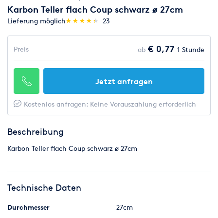
Karbon Teller flach Coup schwarz ø 27cm
(*)
(*)
(*)
(*)
(*)
Lieferung möglich
★
★
★
★
★
★
★
★
★
★
23
€ 0,77
Preis
ab
1 Stunde
Jetzt anfragen
Kostenlos anfragen: Keine Vorauszahlung erforderlich
Beschreibung
Karbon Teller flach Coup schwarz ø 27cm
Technische Daten
Durchmesser
27cm