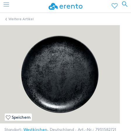
Weitere Artikel
Speichern
Standort:
Westkirchen
,
Deutschland
Art.-Nr.:
7931582721