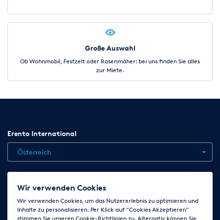
Große Auswahl
Ob Wohnmobil, Festzelt oder Rasenmäher: bei uns finden Sie alles
zur Miete.
Erento International
Österreich
Jobs
Kontakt
News
Hilfe
Datenschutzerklärung
Wir verwenden Cookies
AGB
Impressum
Cookie-Einstellungen ändern
Wir verwenden Cookies, um das Nutzererlebnis zu optimieren und
Inhalte zu personalisieren. Per Klick auf "Cookies Akzeptieren"
stimmen Sie unseren Cookie-Richtlinien zu. Alternativ können Sie