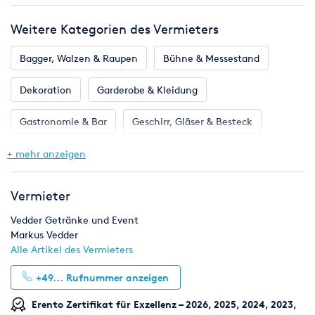
Weitere Kategorien des Vermieters
Bagger, Walzen & Raupen
Bühne & Messestand
Dekoration
Garderobe & Kleidung
Gastronomie & Bar
Geschirr, Gläser & Besteck
Klima & Heizen
Licht & Effekte
Möbel
+ mehr anzeigen
Toilette, WC & Dusche
Ton & Beschallung
Vermieter
Zelte & Zeltsysteme
Vedder Getränke und Event
Markus Vedder
Alle Artikel des Vermieters
+49...
Rufnummer anzeigen
Erento Zertifikat für Exzellenz – 2026, 2025, 2024, 2023,