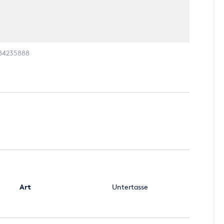
84235888
Art
Untertasse