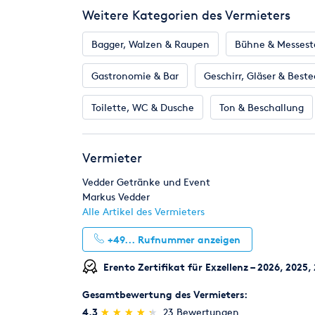
Weitere Kategorien des Vermieters
Bagger, Walzen & Raupen
Bühne & Messes
Gastronomie & Bar
Geschirr, Gläser & Beste
Toilette, WC & Dusche
Ton & Beschallung
Vermieter
Vedder Getränke und Event
Markus Vedder
Alle Artikel des Vermieters
+49...
Rufnummer anzeigen
Erento Zertifikat für Exzellenz – 2026, 2025,
Gesamtbewertung des Vermieters:
(*)
(*)
(*)
(*)
(*)
4,3
★
★
★
★
★
★
★
★
★
★
23 Bewertungen