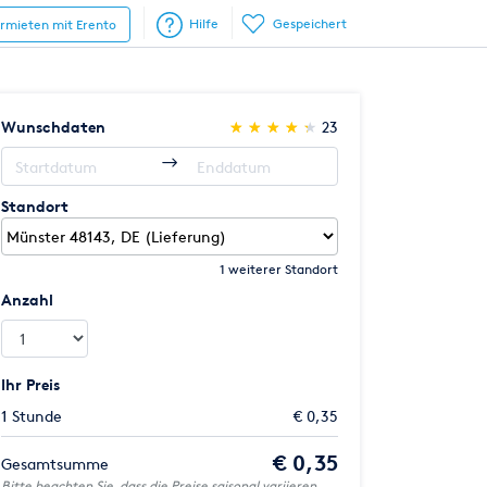
Hilfe
Gespeichert
ermieten mit Erento
(*)
(*)
(*)
(*)
(*)
Wunschdaten
★
★
★
★
★
★
★
★
★
★
23
Standort
1 weiterer Standort
Anzahl
Ihr Preis
1 Stunde
€ 0,35
€ 0,35
Gesamtsumme
Bitte beachten Sie, dass die Preise saisonal variieren