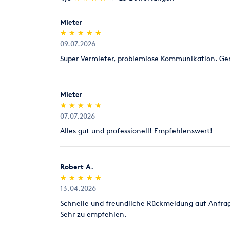
Mieter
(*)
(*)
(*)
(*)
(*)
★
★
★
★
★
★
★
★
★
★
09.07.2026
Super Vermieter, problemlose Kommunikation. Ge
Mieter
(*)
(*)
(*)
(*)
(*)
★
★
★
★
★
★
★
★
★
★
07.07.2026
Alles gut und professionell! Empfehlenswert!
Robert A.
(*)
(*)
(*)
(*)
(*)
★
★
★
★
★
★
★
★
★
★
13.04.2026
Schnelle und freundliche Rückmeldung auf Anfrag
Sehr zu empfehlen.