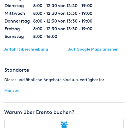
gleich, ob die Vorbehaltsware ohne oder nach Verarbeitung
Dienstag
8:00 - 12:30 von 13:30 - 19:00
oder ob sie an einen oder mehrere Abnehmer verkauft wird;
Mittwoch
8:00 - 12:30 von 13:30 - 19:00
b) für den Fall, dass die Vorbehaltsware vom Käufer zusammen
mit anderen, nicht uns gehörenden Waren verkauft wird, gilt
Donnerstag
8:00 - 12:30 von 13:30 - 19:00
die
Freitag
8:00 - 12:30 von 13:30 - 19:00
Abtretung der Kaufpreisforderung des Weiterverkaufs nur in
Samstag
8:00 - 16:00
Höhe des Wertes der Vorbehaltsware im Zeitpunkt der
Lieferung;
Anfahrtsbeschreibung
Auf Google Maps ansehen
c) wird die Vorbehaltsware nach Verarbeitung, insbesondere
nach Verarbeitung mit anderen, nicht von uns gehörenden
Waren
weiterverkauft, so gilt die Abtretung nur in Höhe des Wertes
Standorte
der Vorbehaltsware;
Dieses und ähnliche Angebote sind u.a. verfügbar in:
d) wird die Vorbehaltsware vom Käufer zur Erfüllung eines
Werk- oder Liefervertrages verwandt, so wird die Forderung aus
Münster
dem Werk- und Werklieferungsvertrag im gleichen Umfang im
voraus an uns abgetreten, wie es vorstehend für die
Kaufpreisforderung bestimmt ist;
e) wir sind zur Geltendmachung des Eigentumsvorbehalts
Warum über Erento buchen?
gemäß vorstehenden Regelungen ohne formellen Rücktritt
vom
Vertrag befugt, wenn über das Vermögen des Käufers Antrag