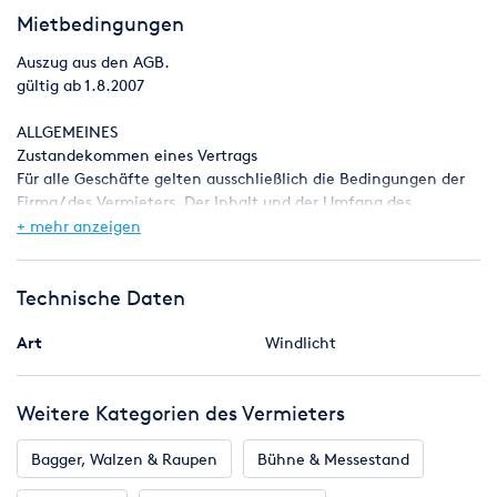
Mietbedingungen
Auszug aus den AGB.
gültig ab 1.8.2007
ALLGEMEINES
Zustandekommen eines Vertrags
Für alle Geschäfte gelten ausschließlich die Bedingungen der
Firma/ des Vermieters. Der Inhalt und der Umfang des
Auftrages/
+ mehr anzeigen
Mietvertrags entsprechen der schriftlichen
Auftragsbestätigung des Vermieters. Abweichende oder
ergänzende Absprachen
Technische Daten
sind nur gültig, wenn sie durch den Vermieter schriftlich
bestätigt werden. Alle Angebote, die durch den Vermieter
Art
Windlicht
gemacht
werden, sind unverbindlich und frei bleibend.
Weitere Kategorien des Vermieters
Die Firma/ der Vermieter behält sich das Recht vor, die im
Zusammenhang mit der Abgabe des Angebots anfallenden
Kosten
Bagger, Walzen & Raupen
Bühne & Messestand
dem Mieter in Rechnung zu stellen. Der Vermieter behält sich