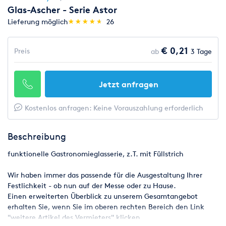
Glas-Ascher - Serie Astor
(*)
(*)
(*)
(*)
(*)
Lieferung möglich
★
★
★
★
★
★
★
★
★
★
26
€ 0,21
Preis
ab
3 Tage
Jetzt anfragen
Kostenlos anfragen: Keine Vorauszahlung erforderlich
Beschreibung
funktionelle Gastronomieglasserie, z.T. mit Füllstrich
Wir haben immer das passende für die Ausgestaltung Ihrer
Festlichkeit - ob nun auf der Messe oder zu Hause.
Einen erweiterten Überblick zu unserem Gesamtangebot
erhalten Sie, wenn Sie im oberen rechten Bereich den Link
"weitere Artikel des Vermieters" klicken.