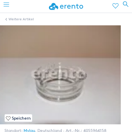
Weitere Artikel
Speichern
Standort:
Mylau
,
Deutschland
Art.-Nr.:
4055964158