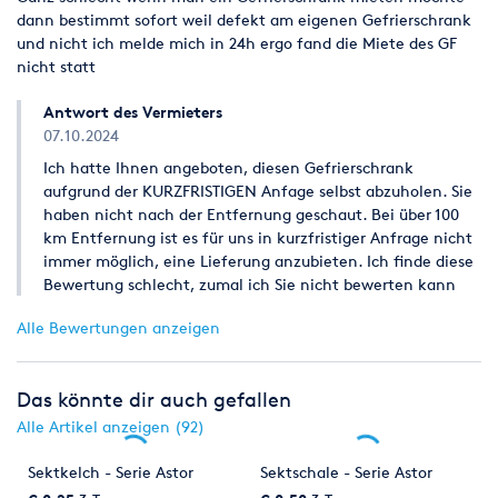
dann bestimmt sofort weil defekt am eigenen Gefrierschrank
und nicht ich melde mich in 24h ergo fand die Miete des GF
4. Mietpreis und Zahlungsbedingungen
nicht statt
4.1 Die angegebenen Mietpreise ergeben sich aus beigefügter
Mietpreisliste für den Mietzeitraum gemäß Ziffer 3.1 und
Antwort des Vermieters
verstehen sich als Abholpreise. Mietpreise für Partyzelte
07.10.2024
müssen gesondert vereinbart werden.
Ich hatte Ihnen angeboten, diesen Gefrierschrank
4.2 Die angegebenen Mietpreise sind Stückpreise und gelten
aufgrund der KURZFRISTIGEN Anfage selbst abzuholen. Sie
für einmalige Benutzung während der vereinbarten Mietzeit.
haben nicht nach der Entfernung geschaut. Bei über 100
Bei wiederholter Benutzung in der vereinbarten Mietzeit muss
km Entfernung ist es für uns in kurzfristiger Anfrage nicht
der Mieter dieses vorher bekannt geben und es wird ein
immer möglich, eine Lieferung anzubieten. Ich finde diese
anderer Mietpreis vereinbart.
Bewertung schlecht, zumal ich Sie nicht bewerten kann
4.3 Werden längere Mietzeiten als in Ziffer 3. vorgesehen
Alle Bewertungen anzeigen
vereinbart, so wird für die ersten drei Tage die normale
Mietgebühr und ab dem 1. Verlängerungstag 15 % der zuvor
dargestellten Mietgebühr pro Verlängerungstag berechnet. Der
Das könnte dir auch gefallen
Mietpreis ist grundsätzlich bei Übernahme der
Alle Artikel anzeigen (92)
Mietgegenstände rein netto, ohne Abzug, zahlbar.
Sektkelch - Serie Astor
Sektschale - Serie Astor
5. Kaution