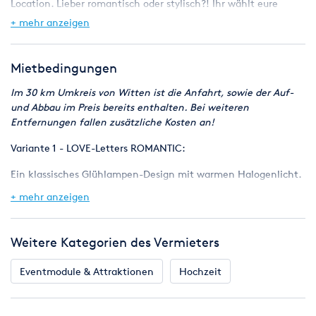
Location. Lieber romantisch oder stylisch?! Ihr wählt eure
Lieblingsvariante einfach aus. Durch eine spezielle
+ mehr anzeigen
Oberflächenbehandlung glänzen unsere Buchstaben sowohl
im Innenbereich, als auch wasserfest im Außenbereich. Schön
und vielseitig zugleich könnt ihr sie als Lichtdekoration,
Mietbedingungen
Fotomotiv oder Raumtrenner nutzen.
Im 30 km Umkreis von Witten ist die Anfahrt, sowie der Auf-
und Abbau im Preis bereits enthalten. Bei weiteren
Entfernungen fallen zusätzliche Kosten an!
Variante 1 - LOVE-Letters ROMANTIC:
Ein klassisches Glühlampen-Design mit warmen Halogenlicht.
Natürlich nutzen wir dabei modernste LED Technik.
+ mehr anzeigen
Weitere Kategorien des Vermieters
Variante 2 - LOVE-Letters STYLE:
Mit den farbigen LED-Leuchtmitteln ist nahezu jede Farbe
Eventmodule & Attraktionen
Hochzeit
möglich. Jeder Buchstabe einzeln oder der ganze Schriftzug?
Wir passen die Farben individuell auf eure Wünsche an.