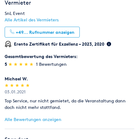
Vermieter
SnL Event
Die Buchstaben werden in Absprache mit euch vor der
Alle Artikel des Vermieters
Veranstaltung durch unser Personal am gewünschten Ort
angeliefert und aufgebaut.
+49...
Rufnummer anzeigen
Es gelten unsere allgemeinen Geschäfts- und
Erento Zertifikat für Exzellenz – 2023, 2020
Lieferbedingungen.
Gesamtbewertung des Vermieters:
(*)
(*)
(*)
(*)
(*)
5
★
★
★
★
★
★
★
★
★
★
1 Bewertungen
Michael W.
(*)
(*)
(*)
(*)
(*)
★
★
★
★
★
★
★
★
★
★
03.01.2021
Top Service, nur nicht gemietet, da die Veranstaltung dann
doch nicht mehr stattfand.
Alle Bewertungen anzeigen