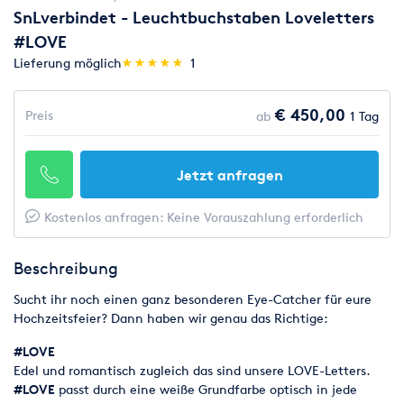
SnLverbindet - Leuchtbuchstaben Loveletters
#LOVE
(*)
(*)
(*)
(*)
(*)
Lieferung möglich
★
★
★
★
★
★
★
★
★
★
1
€ 450,00
Preis
ab
1 Tag
Jetzt anfragen
Kostenlos anfragen: Keine Vorauszahlung erforderlich
Beschreibung
Sucht ihr noch einen ganz besonderen Eye-Catcher für eure
Hochzeitsfeier? Dann haben wir genau das Richtige:
#LOVE
Edel und romantisch zugleich das sind unsere LOVE-Letters.
#LOVE
passt durch eine weiße Grundfarbe optisch in jede