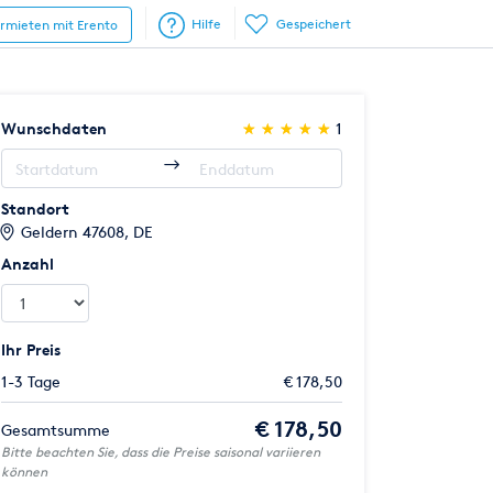
Hilfe
Gespeichert
ermieten mit Erento
(*)
(*)
(*)
(*)
(*)
Wunschdaten
★
★
★
★
★
★
★
★
★
★
1
Standort
Geldern 47608, DE
Anzahl
Ihr Preis
1-3 Tage
€ 178,50
€ 178,50
Gesamtsumme
Bitte beachten Sie, dass die Preise saisonal variieren
können