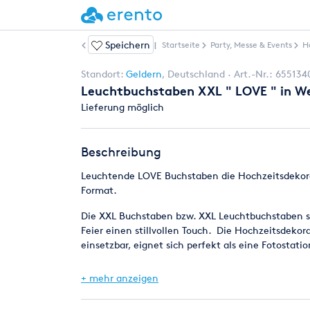
Speichern
Weitere Artikel
|
Startseite
Party, Messe & Events
H
Standort:
Geldern
,
Deutschland
Art.-Nr.:
655134
Leuchtbuchstaben XXL " LOVE " in Weiß
Lieferung möglich
Beschreibung
Leuchtende LOVE Buchstaben die Hochzeitsdekorat
Format.
Die XXL Buchstaben bzw. XXL Leuchtbuchstaben s
Feier einen stillvollen Touch. Die Hochzeitsdekora
einsetzbar, eignet sich perfekt als eine Fotostati
Am Abend sorgen die warm-weiß leuchtende Love
+ mehr anzeigen
Schmuckstück werden Sie Ihre Feier verschönern,
Hochzeitsdekoration die leuchtenden XXL Love B