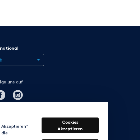
rnational
ch
lge uns auf
Cookies
s Akzeptieren"
Akzeptieren
 die