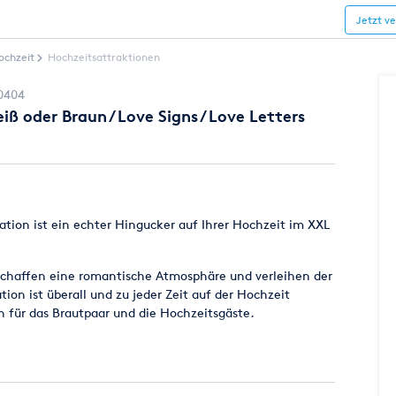
Jetzt v
ochzeit
Hochzeitsattraktionen
0404
 oder Braun / Love Signs / Love Letters
ion ist ein echter Hingucker auf Ihrer Hochzeit im XXL
chaffen eine romantische Atmosphäre und verleihen der
tion ist überall und zu jeder Zeit auf der Hochzeit
on für das Brautpaar und die Hochzeitsgäste.
-Buchstaben für die Stimmung. Mit diesem
 mieten Sie sich eine außergewöhnliche
uchstaben.