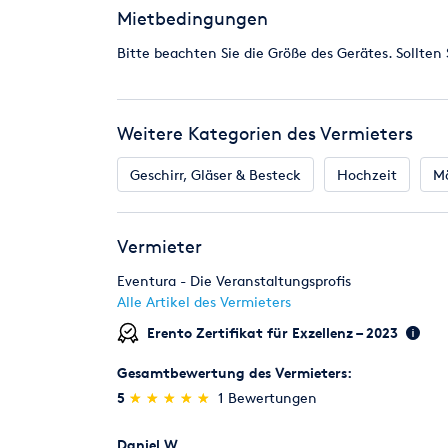
Mietbedingungen
Höhe: 120 cm, Breite: 65 - 80 cm, Tiefe: 20 cm
Farbe: Braun oder weiß
Bitte beachten Sie die Größe des Gerätes. Sollten 
Material: Holz und PVC
Leuchtmittel: warmweiß / kaltweiß LED-Birnen (in
Stromversorgung: jeder Leuchtbuchstabe hat ein 
Weitere Kategorien des Vermieters
Geschirr, Gläser & Besteck
Hochzeit
M
Vermieter
Eventura - Die Veranstaltungsprofis
Alle Artikel des Vermieters
Erento Zertifikat für Exzellenz – 2023
Gesamtbewertung des Vermieters:
(*)
(*)
(*)
(*)
(*)
5
★
★
★
★
★
★
★
★
★
★
1 Bewertungen
Daniel W.