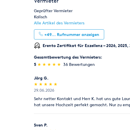
Vermieter
Geprüfter Vermieter
Kalisch
Alle Artikel des Vermieters
+49...
Rufnummer anzeigen
Erento Zertifikat für Exzellenz – 2026, 2025,
Gesamtbewertung des Vermieters:
(*)
(*)
(*)
(*)
(*)
5
★
★
★
★
★
★
★
★
★
★
36 Bewertungen
Jörg G.
(*)
(*)
(*)
(*)
(*)
★
★
★
★
★
★
★
★
★
★
29.06.2026
Sehr netter Kontakt und Herr K. hat uns gute Lau
hat unsere Hochzeit perfekt gemacht. Nur zu empf
Sven P.