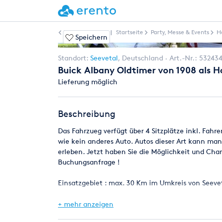
Weitere Artikel
|
Startseite
Party, Messe & Events
H
Speichern
Standort:
Seevetal
,
Deutschland
Art.-Nr.:
53243
Buick Albany Oldtimer von 1908 als 
Lieferung möglich
Beschreibung
Das Fahrzueg verfügt über 4 Sitzplätze inkl. Fahr
wie kein anderes Auto. Autos dieser Art kann ma
erleben. Jetzt haben Sie die Möglichkeit und Chan
Buchungsanfrage !
Einsatzgebiet : max. 30 Km im Umkreis von Seeve
Einsatzbedingung : Trockenes Wetter, da das Fahrz
+ mehr anzeigen
gebuchten Tag regnen oder unbeständig sein und 