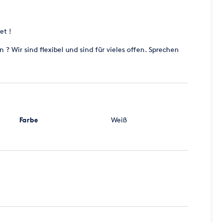
anung(Buchung) auch das eine Anfahrt aus Seevetal von
et !
? Wir sind flexibel und sind für vieles offen. Sprechen
m/h.
ntfernung eine Anfahrt berechnen müssen !
Farbe
Weiß