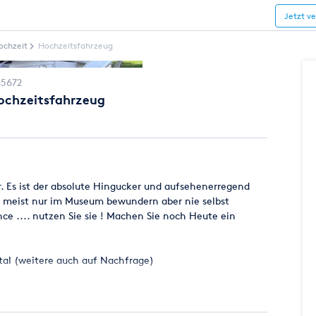
Jetzt v
ochzeit
Hochzeitsfahrzeug
45672
Hochzeitsfahrzeug
er. Es ist der absolute Hingucker und aufsehenerregend
n meist nur im Museum bewundern aber nie selbst
ce .... nutzen Sie sie ! Machen Sie noch Heute ein
tal (weitere auch auf Nachfrage)
eug offen ist und kein Verdeck besitzt. Sollte es an dem
es nach Absprache zu keiner Fahrt kommen so fallen