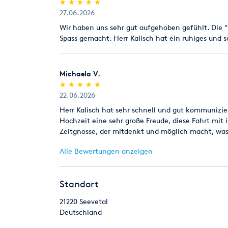
(*)
(*)
(*)
(*)
(*)
★
★
★
★
★
★
★
★
★
★
27.06.2026
Wir haben uns sehr gut aufgehoben gefühlt. Die "
Spass gemacht. Herr Kalisch hat ein ruhiges und s
Michaela V.
(*)
(*)
(*)
(*)
(*)
★
★
★
★
★
★
★
★
★
★
22.06.2026
Herr Kalisch hat sehr schnell und gut kommunizie
Hochzeit eine sehr große Freude, diese Fahrt mi
Zeitgnosse, der mitdenkt und möglich macht, wa
Alle Bewertungen anzeigen
Standort
21220
Seevetal
Deutschland