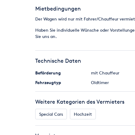
auch keine Kosten an.
Mietbedingungen
Anmerkung : Bitte bedenken Sie bei Ihrer Zeitpl
Der Wagen wird nur mit Fahrer/Chauffeur vermiet
Nöten ist.
Haben Sie individuelle Wünsche oder Vorstellungen 
Die max. Reisegeschwindigkeit liegt ca. bei 50 K
Sie uns an.
Bitte haben Sie Verständnis, das wir ab 10 Km E
Technische Daten
Beförderung
mit Chauffeur
Fahrzeugtyp
Oldtimer
Weitere Kategorien des Vermieters
Special Cars
Hochzeit