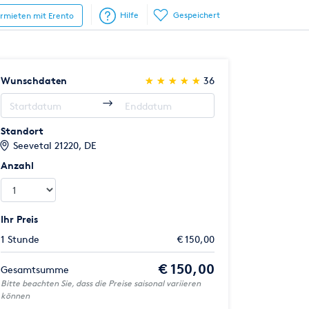
Hilfe
Gespeichert
ermieten mit Erento
(*)
(*)
(*)
(*)
(*)
Wunschdaten
★
★
★
★
★
★
★
★
★
★
36
Standort
Seevetal 21220, DE
Anzahl
Ihr Preis
1 Stunde
€ 150,00
€ 150,00
Gesamtsumme
Bitte beachten Sie, dass die Preise saisonal variieren
können