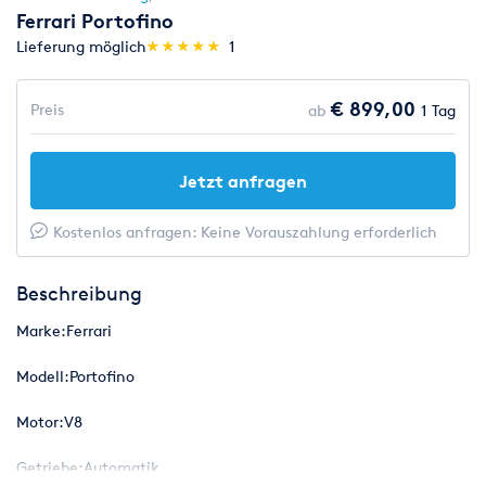
Ferrari Portofino
(*)
(*)
(*)
(*)
(*)
Lieferung möglich
★
★
★
★
★
★
★
★
★
★
1
€ 899,00
Preis
ab
1 Tag
Jetzt anfragen
Kostenlos anfragen: Keine Vorauszahlung erforderlich
Beschreibung
Marke:Ferrari
Modell:Portofino
Motor:V8
Getriebe:Automatik