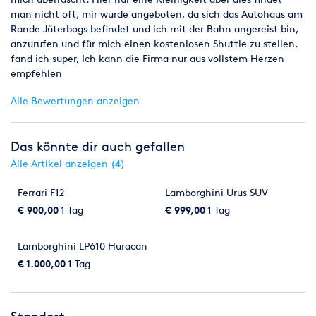
§7 Inklusiv-Kilometer und Erweiterungen:
man nicht oft, mir wurde angeboten, da sich das Autohaus am
Die Inklusiv-Kilometer können Sie auf den Angebotsseiten
Rande Jüterbogs befindet und ich mit der Bahn angereist bin,
unserer Homepage einsehen. Individuelle Pakete mit
anzurufen und für mich einen kostenlosen Shuttle zu stellen.
Mehrkilometern können separat und schriftlich vereinbart
fand ich super, Ich kann die Firma nur aus vollstem Herzen
werden. Folgende Kilometer sind bei Anmietung des Fahrzeugs
empfehlen
inklusive: 1 Tag (24h): 100/100 KM; Wochenende: 500 KM; 1
Woche (7 Tage): 1000 KM; 1 Monat (30 Tage): 1500 KM.
Alle Bewertungen anzeigen
Gefahrene Mehr-Kilometer nach dem Inklusiv-Volumen
werden nach dem Ende des Mietzeitraumes bei Fahrzeug
Rückgabe abgerechnet. Siehe Angebotsseiten auf unserer
Das könnte dir auch gefallen
Homepage.
Alle Artikel anzeigen (4)
§8 Weitergabe/Mietdauer:
Ferrari F12
Lamborghini Urus SUV
1. Das Fahrzeug darf nur von dem Mieter bzw. -bei
€ 900,00
1 Tag
€ 999,00
1 Tag
Firmenkunden von dem im Mietvertrag angegebenen Fahrer
geführt werden. Sofern das Fahrzeug von anderen als der
vorgenannten Person gefahren werden wird, fällt für jeden
Lamborghini LP610 Huracan
weiteren Fahrer eine zusätzliche Gebühr von 50€ an. Bei
€ 1.000,00
1 Tag
Fahrzeugübergabe ist die Anwesenheit etwaiger zusätzlicher
Fahrer und Vorlage deren Führerscheine zwingend notwendig.
2. Eine Verlängerung des Mietvertrages ist nur mit