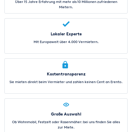
Über 15 Jahre Erfahrung mit mehr als 10 Millionen zufriedenen
§10 StVO/ Haftung des Mieters:
Mietern.
Der Mieter hat die Regeln der Straßenverkehrsordnung (StVO)
im gesamten Mietzeitraum einzuhalten. Jeder Verstoß ist
unverzüglich dem Vermieter anzuzeigen und vom Mieter zu
begleichen. Der Mieter haftet nach den allgemeinen
Lokaler Experte
Haftungsbestimmungen unbeschränkt für alle von ihm dem
Vermieter zugefügten Unfallschäden. Im Übrigen haftet der
Mit Europaweit über 4.000 Vermietern.
Mieter unbeschränkt für alle von ihm zu vertretenden
Schäden, die bei der Benutzung zu einem verbotenen Zweck,
durch das Ladegut oder durch eine unsachgemäße Behandlung
(z.B. Verschalten, Überhitzung des Motors, Über-lastung der
Kupplung, etc.) des Fahrzeugs entstanden sind. Hat der Mieter
Kostentransparenz
sich unerlaubt vom Unfallort entfernt (§142 StGB) oder seine
Sie mieten direkt beim Vermieter und zahlen keinen Cent an Erento.
Pflichten gemäß diesen Bedingungen verletzt, so haftet er
ebenfalls voll, es sei denn, die Verletzung hätte keinen Einfluss
auf die Feststellung des Schadenfalles. Dem Mieter wird eine
Aufwandspauschale i.H.v. 25, -€ im Falle eines
Verwarn-/Bußgeldes und i.H.v. 100, -€ im Falle einer
Große Auswahl
Vorladung/Anhörung auferlegt. Bei den Miet-ausfallkosten
zahlt der Mieter für jeden Tag, an dem das beschädigte
Ob Wohnmobil, Festzelt oder Rasenmäher: bei uns finden Sie alles
Fahrzeug dem Vermieter nicht zur Verfügung steht, einen
zur Miete.