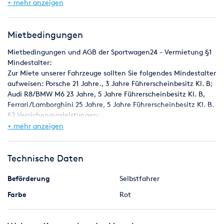
+ mehr anzeigen
Farbe:Rot
max. Geschwindigkeit:330 Km/h
Mietbedingungen
Mietbedingungen und AGB der Sportwagen24 - Vermietung §1
Mindestalter:
Zur Miete unserer Fahrzeuge sollten Sie folgendes Mindestalter
aufweisen: Porsche 21 Jahre., 3 Jahre Führerscheinbesitz Kl. B;
Audi R8/BMW M6 23 Jahre, 5 Jahre Führerscheinbesitz Kl. B,
Ferrari/Lamborghini 25 Jahre, 5 Jahre Führerscheinbesitz Kl. B.
§2 Versicherungsleistungen:
Die genannten Preise sind inkl. einer Vollkaskoversicherung für
+ mehr anzeigen
das Fahrzeug. Die Selbstbeteiligung für den Mieter beträgt bei
Teilkasko-/Vollkasko-Fällen 5000, -€ / 5000, -€. Abgestellte
Fahrzeuge müssen ordnungsgemäß gegen Diebstahl gesichert
Technische Daten
werden.
§3 Ausreisebestimmung:
Beförderung
Selbstfahrer
Die Ausreise in Länder außerhalb der Bundesrepublik
Farbe
Rot
Deutschland ist grundsätzlich gestattet muss jedoch vorab
schriftlich im Mietvertrag festgehalten werden.
§4 Stornierung: