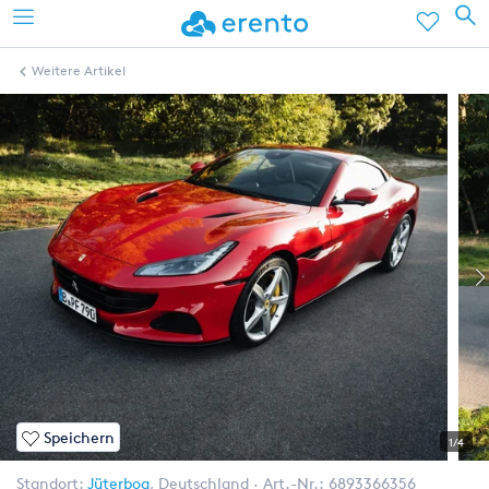
Weitere Artikel
Speichern
1/4
Standort:
Jüterbog
,
Deutschland
Art.-Nr.:
6893366356