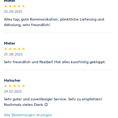
Mieter
(*)
(*)
(*)
(*)
(*)
★
★
★
★
★
★
★
★
★
★
25.09.2025
Alles top, gute Kommunikation, pünktliche Lieferung und
Abholung, sehr freundlich!
Mieter
(*)
(*)
(*)
(*)
(*)
★
★
★
★
★
★
★
★
★
★
25.08.2025
Sehr freundlich und flexibel! Hat alles kurzfristig geklappt.
Hatscher
(*)
(*)
(*)
(*)
(*)
★
★
★
★
★
★
★
★
★
★
29.07.2025
Sehr guter und zuverlässiger Service. Sehr zu empfehlen!
Nochmals vielen Dank 😊
Alle Bewertungen anzeigen