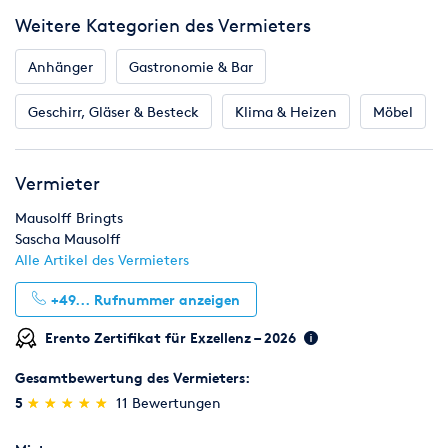
Reflektor / Ø cm: FAL / 88 cm
Weitere Kategorien des Vermieters
Säule / versenkbar: ja
Ablagetisch: ja
Gasflasche verstaubar (max.): 11 kg
Anhänger
Gastronomie & Bar
Transportrollen: ja
Aufbaumaß cm: H 230, Ø 88
Geschirr, Gläser & Besteck
Klima & Heizen
Möbel
Gewicht: 29 kg
Schlauch u. Gasdruckregler 50mbar: ja
Vermieter
Mausolff Bringts
Sascha Mausolff
Alle Artikel des Vermieters
+49...
Rufnummer anzeigen
Erento Zertifikat für Exzellenz – 2026
Gesamtbewertung des Vermieters:
(*)
(*)
(*)
(*)
(*)
5
★
★
★
★
★
★
★
★
★
★
11 Bewertungen