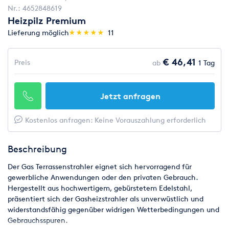
Nr.:
4652848619
Heizpilz Premium
(*)
(*)
(*)
(*)
(*)
Lieferung möglich
★
★
★
★
★
★
★
★
★
★
11
€ 46,41
Preis
ab
1 Tag
Jetzt anfragen
Kostenlos anfragen: Keine Vorauszahlung erforderlich
Beschreibung
Der Gas Terrassenstrahler eignet sich hervorragend für
gewerbliche Anwendungen oder den privaten Gebrauch.
Hergestellt aus hochwertigem, gebürstetem Edelstahl,
präsentiert sich der Gasheizstrahler als unverwüstlich und
widerstandsfähig gegenüber widrigen Wetterbedingungen und
Gebrauchsspuren.