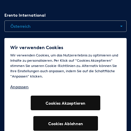
Erento International
Österreich
Jobs
Kontakt
News
Hilfe
Datenschutzerklärung
Wir verwenden Cookies
AGB
Impressum
Cookie-Einstellungen ändern
Wir verwenden Cookies, um das Nutzererlebnis zu optimieren und
Inhalte zu personalisieren. Per Klick auf "Cookies Akzeptieren"
stimmen Sie unseren Cookie-Richtlinien zu. Alternativ können Sie
Ihre Einstellungen auch anpassen, indem Sie auf die Schaltfläche
Folge uns auf
"Anpassen" klicken.
Anpassen
Cookies Akzeptieren
© 2003 - 2026 Erento Campanda GmbH - Alle Rechte
vorbehalten
Ausgewiesene Marken gehören den jeweiligen Eigentümern.
Cookies Ablehnen