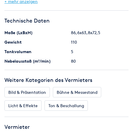
Integriertes DMX-Interface
+ mehr anzeigen
Nebelvolumen 80 m2/ min.
kontinuierlicher Nebelausstoß
Technische Daten
Tankvolumen (intern): 5 L
Abmessungen (LxBxH): 866 x 638 x 725 mm
Maße (LxBxH)
86,6x63,8x72,5
Gewicht
110
Tankvolumen
5
Nebelausstoß (m³/min)
80
Weitere Kategorien des Vermieters
Bild & Präsentation
Bühne & Messestand
Licht & Effekte
Ton & Beschallung
Vermieter