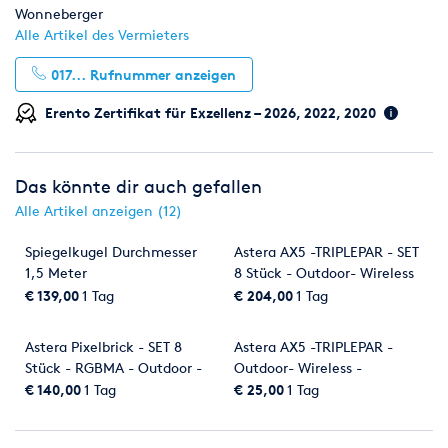
Wonneberger
Alle Artikel des Vermieters
017...
Rufnummer anzeigen
Erento Zertifikat für Exzellenz – 2026, 2022, 2020
Das könnte dir auch gefallen
Alle Artikel anzeigen (12)
Spiegelkugel Durchmesser
Astera AX5 -TRIPLEPAR - SET
1,5 Meter
8 Stück - Outdoor- Wireless
- Bluetooth - LED - Akku -
€ 139,00
1 Tag
€ 204,00
1 Tag
RGBAW - DMX CRMX
Astera Pixelbrick - SET 8
Astera AX5 -TRIPLEPAR -
Stück - RGBMA - Outdoor -
Outdoor- Wireless -
Wireless - Bluetooth - LED -
Bluetooth - LED - Akku -
€ 140,00
1 Tag
€ 25,00
1 Tag
Akku - LED
RGBAW - DMX CRMX