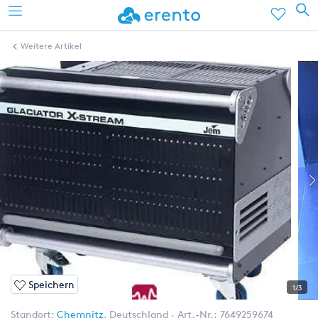
Weitere Artikel
Speichern
1/3
Standort:
Chemnitz
,
Deutschland
Art.-Nr.:
7649259674