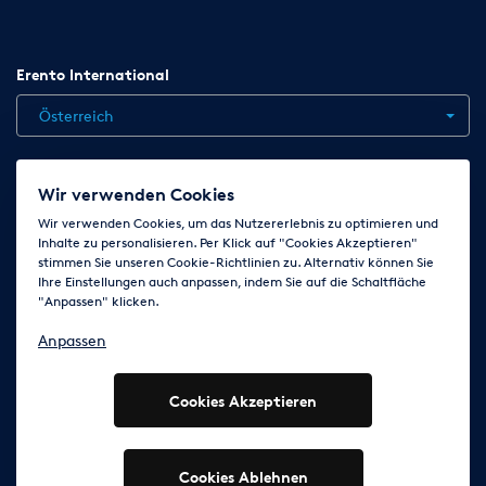
Erento International
Österreich
Jobs
Kontakt
News
Hilfe
Datenschutzerklärung
Wir verwenden Cookies
AGB
Impressum
Cookie-Einstellungen ändern
Wir verwenden Cookies, um das Nutzererlebnis zu optimieren und
Inhalte zu personalisieren. Per Klick auf "Cookies Akzeptieren"
stimmen Sie unseren Cookie-Richtlinien zu. Alternativ können Sie
Ihre Einstellungen auch anpassen, indem Sie auf die Schaltfläche
Folge uns auf
"Anpassen" klicken.
Anpassen
Cookies Akzeptieren
© 2003 - 2026 Erento Campanda GmbH - Alle Rechte
vorbehalten
Ausgewiesene Marken gehören den jeweiligen Eigentümern.
Cookies Ablehnen