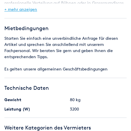
professionelle Verteilung auf Bühnen oder in Grossraumdiscos
ermöglicht, oder in der Hazerfunktion, dank eingebautem
+ mehr anzeigen
Lüfter.
Hervorragend geeignet für Feuerwehr und KAT-
Mietbedingungen
Schutzübungen um Brandsituationen realistisch darzustellen.
Starten Sie einfach eine unverbindliche Anfrage für diesen
Artikel und sprechen Sie anschließend mit unserem
Features
Fachpersonal. Wir beraten Sie gern und geben Ihnen die
· Mengen- und Intensitätssteuerung
entsprechenden Tipps.
· Kontinuierlich
· Nebelmenge 2.500 m³/min
Es gelten unsere allgemeinen Geschäftsbedingungen
· Integrierter Lüfter
· 2 x 1.500 W
· 9 min Aufheizzeit
Technische Daten
· Für vertikalen oder horizontalen Nebelausstoß
· 9, 5 l Fluidkapazität
Gewicht
80 kg
· Verschiedene Fluide für verschiedene Effekte
· Schutz der Maschine bei Fluidmangel
Leistung (W)
3200
· Integriertes DMX-Interface, 3- und 5-polig
· Standalone-Makros, die zufällig oder im Chase-Modus Köpfe
aktivieren
Weitere Kategorien des Vermieters