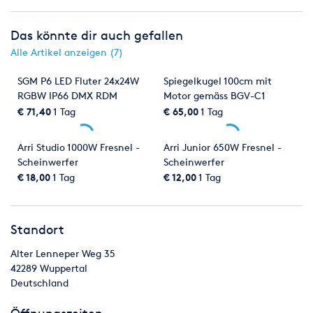
Gehäuse: Stahl und Aluminium
Heizblock: 2 x 1.500 W, Überhitzungsschutz
Das könnte dir auch gefallen
Alle Artikel anzeigen (7)
Fluidsystem
Fluidpumpe: 2 x Hochdruck-Schwingpumpe
SGM P6 LED Fluter 24x24W
Spiegelkugel 100cm mit
Tankvolumen: 9, 5 l
RGBW IP66 DMX RDM
Motor gemäss BGV-C1
Max. Fluidverbrauch: 220 ml / Minute
wireless
€ 71,40
1 Tag
€ 65,00
1 Tag
Installation
Orientierung: Floor mount (Horizontal or vertical) or flying kit
Arri Studio 1000W Fresnel -
Arri Junior 650W Fresnel -
Scheinwerfer
Scheinwerfer
Anschlüsse
€ 18,00
1 Tag
€ 12,00
1 Tag
Kabelfernbedienung: 3-polig XLR
DMX-Daten: 3- und 5-polige XLR-Verbinder
Netzanschluss: Fest verdrahtet
Standort
Elektrische Daten
Alter Lenneper Weg 35
Spannungsversorgung: 220 - 240 V / 50 Hz
42289
Wuppertal
Hauptsicherung (208 - 240 V Netzspannung): Integrierte 16 A
Deutschland
Sicherung