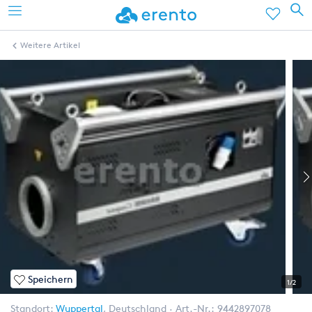
Weitere Artikel
Speichern
1/2
Standort:
Wuppertal
,
Deutschland
Art.-Nr.:
9442897078