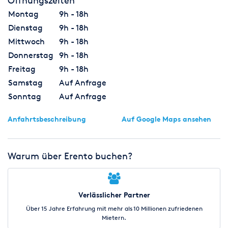
Öffnungszeiten
Temperaturen
Montag
9h - 18h
Maximal zulässige Umgebungstemperatur (Ta): 40° C
Max. Gehäusetemperatur, stationär: 50° C
Dienstag
9h - 18h
Max. Düsentemperatur: 200° C
Mittwoch
9h - 18h
Donnerstag
9h - 18h
Längere Mietdauer und Langzeitmiete auf Anfrage
Freitag
9h - 18h
Wiederverleiherpreise "Dry Hire" nach Nachweis auf Anfrage.
Samstag
Auf Anfrage
Sonntag
Auf Anfrage
Gerne erstellen wir Ihnen ein Angebot über komplette
Eventtechnik.
Anfahrtsbeschreibung
Auf Google Maps ansehen
Bitte beachten Sie auch unsere anderen erento Angebote.
Warum über Erento buchen?
Verlässlicher Partner
Über 15 Jahre Erfahrung mit mehr als 10 Millionen zufriedenen
Mietern.