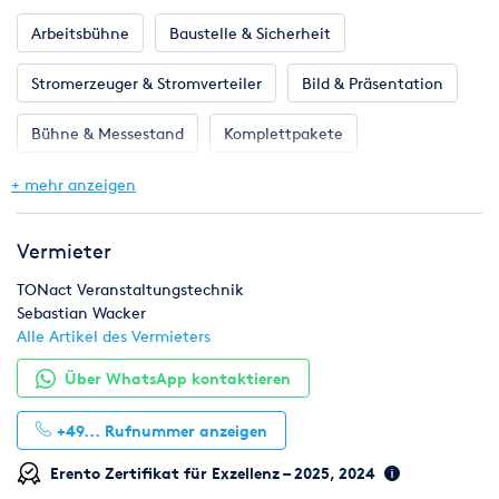
· Gerätemenü
· Multifunktions-Fernsteuerung (optional)
Arbeitsbühne
Baustelle & Sicherheit
Abmessungen und Gewicht
Stromerzeuger & Stromverteiler
Bild & Präsentation
Länge: 800 mm
Breite: 500 mm
Bühne & Messestand
Komplettpakete
Höhe: 600 mm
Gewicht (trocken): 80 kg
Licht & Effekte
Ton & Beschallung
+ mehr anzeigen
Leistung
Max. Nebelvolumen (ca.): 2.500 m³ / min
Vermieter
Max. Nebeldauer bei Maximalleistung (ca.): 90 min.
Nebeldauer: Kontinuierlich, automat. Mengenanpassung
TONact Veranstaltungstechnik
Aufheizdauer: Ca. 9 Minuten
Sebastian Wacker
Alle Artikel des Vermieters
Steuerung und Programmierung
Steuerprotokoll: Gerätemenü, DMX
Über WhatsApp kontaktieren
Kompatible Fernsteuerungen: Begrenzte Steueroptionen
DMX-Kanäle: 2 (Menge und Lüfter)
+49...
Rufnummer anzeigen
Protokoll: USITT DMX 512 (1990)
Erento Zertifikat für Exzellenz – 2025, 2024
Konstruktion