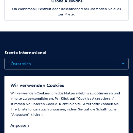
Große Auswahl
Ob Wohnmobil, Festzelt oder Rasenmäher: bei uns finden Sie alles
zur Miete.
Erento International
Österreich
Jobs
Kontakt
News
Hilfe
Datenschutzerklärung
Wir verwenden Cookies
AGB
Impressum
Cookie-Einstellungen ändern
Wir verwenden Cookies, um das Nutzererlebnis zu optimieren und
Inhalte zu personalisieren. Per Klick auf "Cookies Akzeptieren"
stimmen Sie unseren Cookie-Richtlinien zu. Alternativ können Sie
Ihre Einstellungen auch anpassen, indem Sie auf die Schaltfläche
Folge uns auf
"Anpassen" klicken.
Anpassen