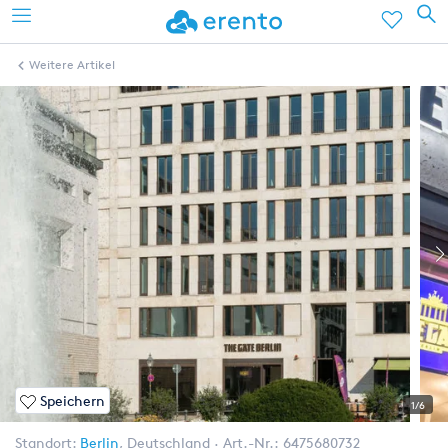
Weitere Artikel
Speichern
1/6
Standort:
Berlin
,
Deutschland
Art.-Nr.:
6475680732