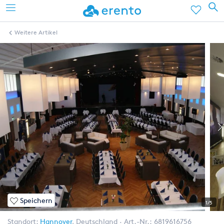
Weitere Artikel
Speichern
1/5
Standort:
Hannover
,
Deutschland
Art.-Nr.:
6819616756