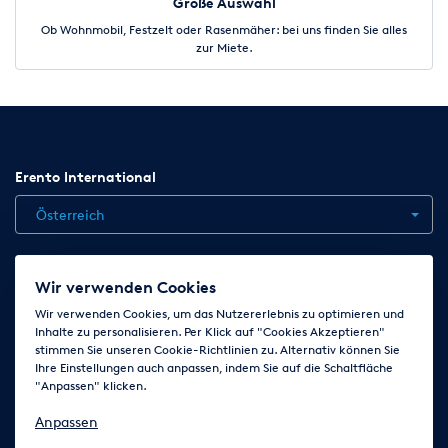
Große Auswahl
Ob Wohnmobil, Festzelt oder Rasenmäher: bei uns finden Sie alles
zur Miete.
Erento International
Österreich
Jobs
Kontakt
News
Hilfe
Datenschutzerklärung
Wir verwenden Cookies
AGB
Impressum
Cookie-Einstellungen ändern
Wir verwenden Cookies, um das Nutzererlebnis zu optimieren und
Inhalte zu personalisieren. Per Klick auf "Cookies Akzeptieren"
stimmen Sie unseren Cookie-Richtlinien zu. Alternativ können Sie
Ihre Einstellungen auch anpassen, indem Sie auf die Schaltfläche
Folge uns auf
"Anpassen" klicken.
Anpassen