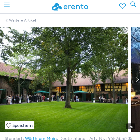
Weitere Artikel
Speichern
1/6
Standort:
Wörth am Main
,
Deutschland
Art.-Nr.:
9582356205