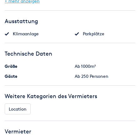
+ mehr anzeigen
diverser Veranstaltungen und ist somit beispielsweise auch
eine ganz besondere Hochzeitslocation. Die
Räumlichkeiten stehen Ihnen stets exklusiv zur Verfügung,
Ausstattung
da keine parallele Vermietung stattfindet.
Klimaanlage
Parkplätze
Der weitläufige Innenhof mit seinem alten Baumbestand
ist vielseitig verwendbar. Im Frühjahr und Sommer werden
hier immer wieder Open-Air-Veranstaltungen durchgeführt.
Technische Daten
Gern können Sie zusätzlich die ehemaligen Stallungen als
Veranstaltungsraum hinzunehmen.
Größe
Ab 1000m²
Gäste
Ab 250 Personen
Weitere Kategorien des Vermieters
Location
Vermieter