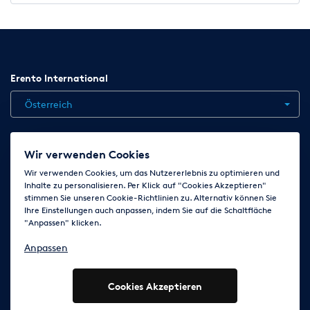
Erento International
Österreich
Jobs
Kontakt
News
Hilfe
Datenschutzerklärung
Wir verwenden Cookies
AGB
Impressum
Cookie-Einstellungen ändern
Wir verwenden Cookies, um das Nutzererlebnis zu optimieren und
Inhalte zu personalisieren. Per Klick auf "Cookies Akzeptieren"
stimmen Sie unseren Cookie-Richtlinien zu. Alternativ können Sie
Ihre Einstellungen auch anpassen, indem Sie auf die Schaltfläche
Folge uns auf
"Anpassen" klicken.
Anpassen
Cookies Akzeptieren
© 2003 - 2026 Erento Campanda GmbH - Alle Rechte