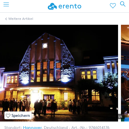
Weitere Artikel
Speichern
1/5
Standort:
Hannover
,
Deutschland
Art.-Nr.:
9746014176