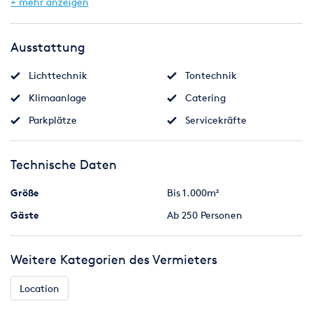
+ mehr anzeigen
Ob Galas, Get-Together, Feierlichkeiten, Partys, Tagungen,
Messen oder Präsentationen: die Bestuhlungsvarianten der
einzeln abtrennbaren Bereiche werden auf jeden Anlass
Ausstattung
abgestimmt. Die Höhe des Saals erlaubt zudem Artistik in
luftiger Höhe. Fünf Bars garantieren eine serviceorientierte
Lichttechnik
Tontechnik
Getränkeversorgung.
Klimaanlage
Catering
Parkplätze
Servicekräfte
Technische Daten
Größe
Bis 1.000m²
Gäste
Ab 250 Personen
Weitere Kategorien des Vermieters
Location