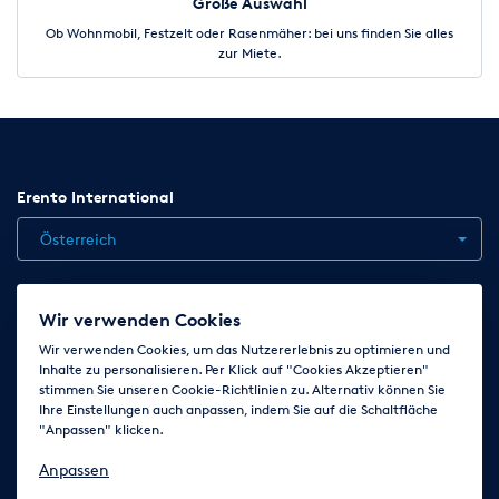
Große Auswahl
Ob Wohnmobil, Festzelt oder Rasenmäher: bei uns finden Sie alles
zur Miete.
Erento International
Österreich
Jobs
Kontakt
News
Hilfe
Datenschutzerklärung
Wir verwenden Cookies
AGB
Impressum
Cookie-Einstellungen ändern
Wir verwenden Cookies, um das Nutzererlebnis zu optimieren und
Inhalte zu personalisieren. Per Klick auf "Cookies Akzeptieren"
stimmen Sie unseren Cookie-Richtlinien zu. Alternativ können Sie
Ihre Einstellungen auch anpassen, indem Sie auf die Schaltfläche
Folge uns auf
"Anpassen" klicken.
Anpassen