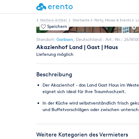
Weitere Artikel
|
Startseite
Party, Messe & Events
L
Speichern
Standort:
Garbsen
,
Deutschland
Art.-Nr.:
267410
Akazienhof Land | Gast | Haus
Lieferung möglich
Beschreibung
Der Akazienhof - das Land Gast Haus im Westen
eignet sich ideal für Ihre Traumhochzeit.
In der Küche wird selbstverständlich frisch g
und Buffetvorschlägen oder zwischen untersc
Weitere Kategorien des Vermieters