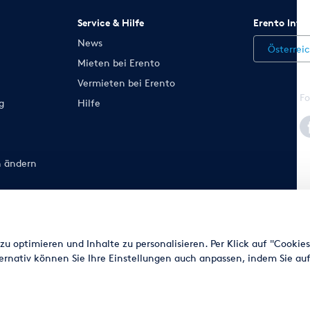
Service & Hilfe
Erento Inte
News
Österrei
Mieten bei Erento
Vermieten bei Erento
Fo
g
Hilfe
n ändern
© 2003 - 2026 Erento GmbH - Alle Rechte vorbehalten
u optimieren und Inhalte zu personalisieren. Per Klick auf "Cookie
Ausgewiesene Marken gehören den jeweiligen Eigentümern.
ernativ können Sie Ihre Einstellungen auch anpassen, indem Sie auf