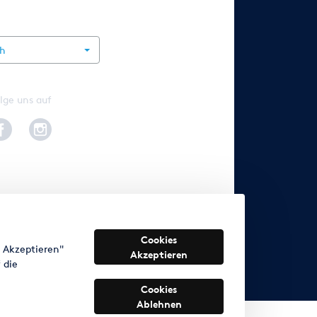
rnational
ch
lge uns auf
Cookies
s Akzeptieren"
Akzeptieren
 die
Cookies
Ablehnen