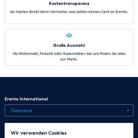
Kostentransparenz
Sie mieten direkt beim Vermieter und zahlen keinen Cent an Erento.
Große Auswahl
Ob Wohnmobil, Festzelt oder Rasenmäher: bei uns finden Sie alles
zur Miete.
Erento International
Österreich
Jobs
Kontakt
News
Hilfe
Datenschutzerklärung
Wir verwenden Cookies