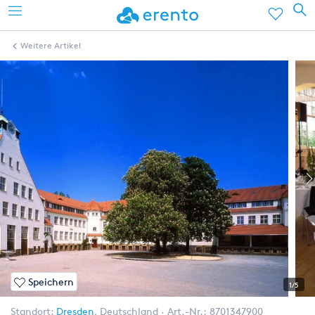
Weitere Artikel
Speichern
1/5
Standort:
Dresden
,
Deutschland
Art.-Nr.:
8701347900