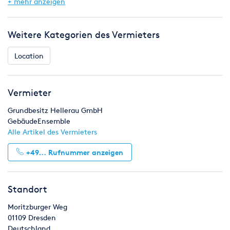
+ mehr anzeigen
Sie können die insgesamt 800m² große Galerie oder einen
der zwei Galerieräume nutzen. Der 1.500m² große Karl-
Schmidt-Innenhof ist für großartige Feierlichkeiten und
Weitere Kategorien des Vermieters
Empfänge die perfekte Wahl.
Location
Vermieter
Grundbesitz Hellerau GmbH
GebäudeEnsemble
Alle Artikel des Vermieters
+49...
Rufnummer anzeigen
Standort
Moritzburger Weg
01109
Dresden
Deutschland