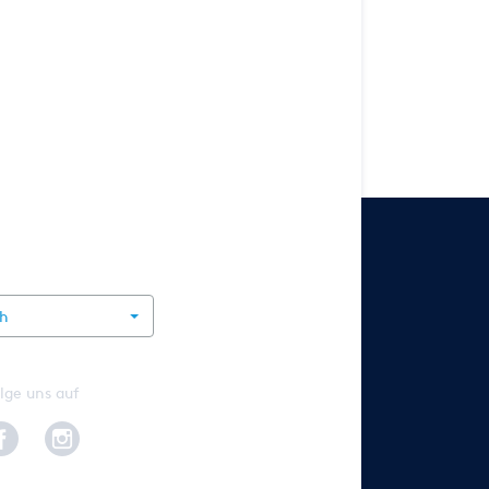
rnational
ch
lge uns auf