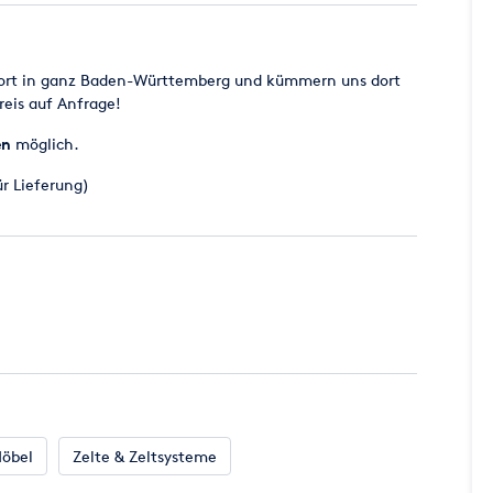
chort in ganz Baden-Württemberg und kümmern uns dort
reis auf Anfrage!
en
möglich.
ür Lieferung)
k. 27kg
. 12,5kg
öbel
Zelte & Zeltsysteme