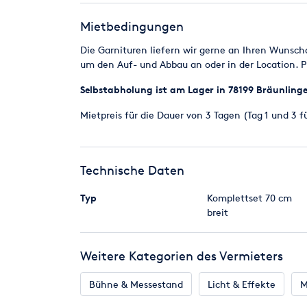
gerne darauf an.
Mietbedingungen
Die Maße stehend:
Die Garnituren liefern wir gerne an Ihren Wuns
Tisch 205cm/70cm/75cm (L/B/H)
um den Auf- und Abbau an oder in der Location. P
Bank 205c,/27cm/46cm (L/B/H)
Selbstabholung ist am Lager in 78199 Bräunling
Das Packmaß :
Mietpreis für die Dauer von 3 Tagen (Tag 1 und 3 f
Tisch 205cm/70cm/8cm (L/B/H) Gewicht pro St
Bank 205c,/27cm/9cm (L/B/H) Gewicht pro Stk
Technische Daten
Typ
Komplettset 70 cm
breit
Weitere Kategorien des Vermieters
Bühne & Messestand
Licht & Effekte
M