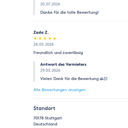
20.07.2026
Danke für die tolle Bewertung!
Zada Z.
(*)
(*)
(*)
(*)
(*)
★
★
★
★
★
★
★
★
★
★
24.03.2026
Freundlich und zuverlässig
Antwort des Vermieters
29.03.2026
Vielen Dank für die Bewertung 🙏🏻
Alle Bewertungen anzeigen
Standort
70178
Stuttgart
Deutschland