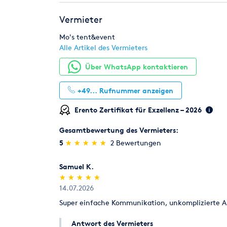
Vermieter
Mo's tent&event
Alle Artikel des Vermieters
Über WhatsApp kontaktieren
+49...
Rufnummer anzeigen
Erento Zertifikat für Exzellenz – 2026
Gesamtbewertung des Vermieters:
(*)
(*)
(*)
(*)
(*)
5
★
★
★
★
★
★
★
★
★
★
2 Bewertungen
Samuel K.
(*)
(*)
(*)
(*)
(*)
★
★
★
★
★
★
★
★
★
★
14.07.2026
Super einfache Kommunikation, unkomplizierte Abw
Antwort des Vermieters