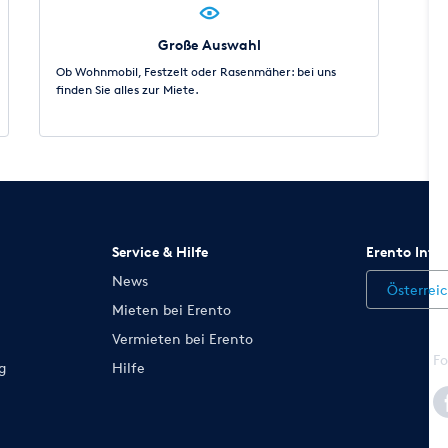
Große Auswahl
Ob Wohnmobil, Festzelt oder Rasenmäher: bei uns
finden Sie alles zur Miete.
Service & Hilfe
Erento Inte
News
Österrei
Mieten bei Erento
Vermieten bei Erento
Fo
g
Hilfe