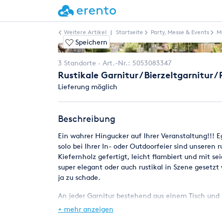
Weitere Artikel
|
Startseite
Party, Messe & Events
M
Speichern
3 Standorte
Art.-Nr.:
5053083347
Rustikale Garnitur / Bierzeltgarnitur /
Lieferung möglich
Beschreibung
Ein wahrer Hingucker auf Ihrer Veranstaltung!!! 
solo bei Ihrer In- oder Outdoorfeier sind unseren 
Kiefernholz gefertigt, leicht flambiert und mit
super elegant oder auch rustikal in Szene gesetz
ja zu schade.
An jeder Garnitur bestehend aus einem Tisch und
+ mehr anzeigen
Selbstabholung ist am Lager in 78199 Bräunlinge