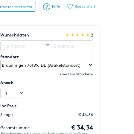
Hilfe
Gespeichert
ermieten mit Erento
(*)
(*)
(*)
(*)
(*)
Wunschdaten
★
★
★
★
★
★
★
★
★
★
2
Standort
2 weitere Standorte
Anzahl
Ihr Preis
3 Tage
€ 34,34
€ 34,34
Gesamtsumme
Bitte beachten Sie, dass die Preise saisonal variieren