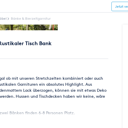
Jetzt v
öbel
Bänke & Bierzeltgarnitur
 Rustikaler Tisch Bank
Egal ob mit unseren Stretchzelten kombiniert oder auch
rustikalen Garnituren ein absolutes Highlight. Aus
 seidenmattem Lack überzogen, können sie mit etwas Deko
t werden. Hussen und Tischdecken haben wir keine, wäre
 zwei Bänken finden 6-8 Personen Platz.
n!!! Lieferung gegen Aufpreis möglich, sprechen Sie uns