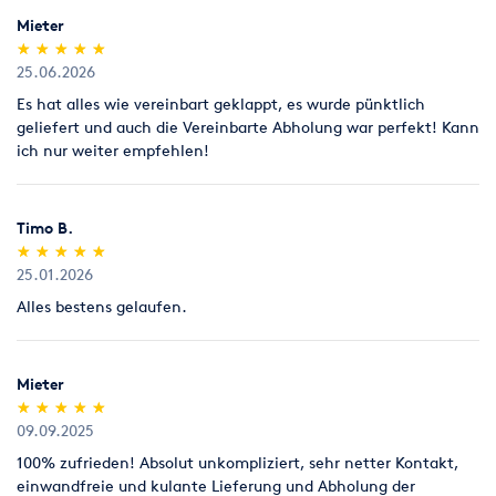
Mieter
(*)
(*)
(*)
(*)
(*)
★
★
★
★
★
★
★
★
★
★
25.06.2026
Es hat alles wie vereinbart geklappt, es wurde pünktlich
geliefert und auch die Vereinbarte Abholung war perfekt! Kann
ich nur weiter empfehlen!
Timo B.
(*)
(*)
(*)
(*)
(*)
★
★
★
★
★
★
★
★
★
★
25.01.2026
Alles bestens gelaufen.
Mieter
(*)
(*)
(*)
(*)
(*)
★
★
★
★
★
★
★
★
★
★
09.09.2025
100% zufrieden! Absolut unkompliziert, sehr netter Kontakt,
einwandfreie und kulante Lieferung und Abholung der