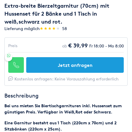
Extra-breite Bierzeltgarnitur (70cm) mit
Hussenset für 2 Bänke und 1 Tisch in
weiß,schwarz und rot.
(*)
(*)
(*)
(*)
(*)
Lieferung möglich
★
★
★
★
★
★
★
★
★
★
58
€ 39,99
Preis
ab
Fr 18:00 - Mo 8:00
Jetzt anfragen
Kostenlos anfragen: Keine Vorauszahlung erforderlich
Beschreibung
Bei uns mieten Sie Biertischgarnituren inkl. Hussenset zum
günstigen Preis. Verfügbar in Weiß,Rot oder Schwarz.
Eine Garnitur besteht aus 1 Tisch (220cm x 70cm) und 2
Sitzbänken (220cm x 25cm).