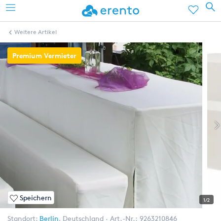
Weitere Artikel
Premium Vermieter
Speichern
1/2
Standort:
Berlin
,
Deutschland
Art.-Nr.:
9263210846