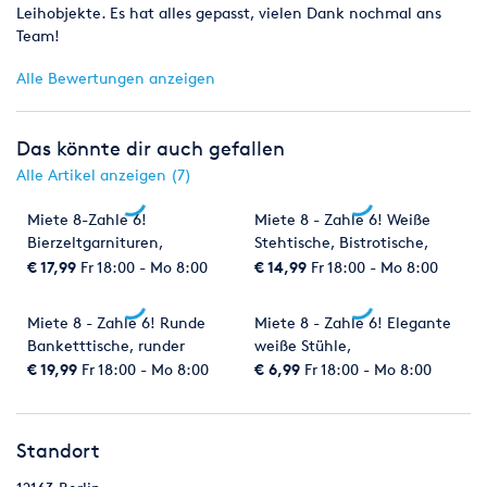
Leihobjekte. Es hat alles gepasst, vielen Dank nochmal ans
Team!
Alle Bewertungen anzeigen
Das könnte dir auch gefallen
Alle Artikel anzeigen (7)
Miete 8-Zahle 6!
Miete 8 - Zahle 6! Weiße
Bierzeltgarnituren,
Stehtische, Bistrotische,
Bierzelttische,
Tische - Klappbar, 70cm
€ 17,99
Fr 18:00 - Mo 8:00
€ 14,99
Fr 18:00 - Mo 8:00
Festzeltgarnituren,
Durchmesser
Bierzeltbänke, Bänke
Miete 8 - Zahle 6! Runde
Miete 8 - Zahle 6! Elegante
Banketttische, runder
weiße Stühle,
Banketttisch, Tische -
Hochzeitsstühle, Stuhl,
€ 19,99
Fr 18:00 - Mo 8:00
€ 6,99
Fr 18:00 - Mo 8:00
Klappbar, 183cm
Modell Napoleon Tiffany -
Durchmesser für 8-12
Weiß, Kunststoff
Personen
Standort