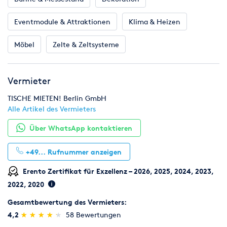
Eventmodule & Attraktionen
Klima & Heizen
Möbel
Zelte & Zeltsysteme
Vermieter
TISCHE MIETEN! Berlin GmbH
Alle Artikel des Vermieters
Über WhatsApp kontaktieren
+49...
Rufnummer anzeigen
Erento Zertifikat für Exzellenz – 2026, 2025, 2024, 2023,
2022, 2020
Gesamtbewertung des Vermieters:
(*)
(*)
(*)
(*)
(*)
4,2
★
★
★
★
★
★
★
★
★
★
58 Bewertungen