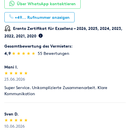
Über WhatsApp kontaktieren
+49...
Rufnummer anzeigen
Erento Zertifikat für Exzellenz – 2026, 2025, 2024, 2023,
2022, 2021, 2020
Gesamtbewertung des Vermieters:
(*)
(*)
(*)
(*)
(*)
4,9
★
★
★
★
★
★
★
★
★
★
55 Bewertungen
Mani I.
(*)
(*)
(*)
(*)
(*)
★
★
★
★
★
★
★
★
★
★
23.06.2026
Super Service. Unkomplizierte Zusammenarbeit. Klare
Kommunikation
Sven D.
(*)
(*)
(*)
(*)
(*)
★
★
★
★
★
★
★
★
★
★
10.06.2026