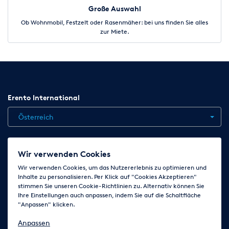
Große Auswahl
Ob Wohnmobil, Festzelt oder Rasenmäher: bei uns finden Sie alles
zur Miete.
Erento International
Österreich
Jobs
Kontakt
News
Hilfe
Datenschutzerklärung
Wir verwenden Cookies
AGB
Impressum
Cookie-Einstellungen ändern
Wir verwenden Cookies, um das Nutzererlebnis zu optimieren und
Inhalte zu personalisieren. Per Klick auf "Cookies Akzeptieren"
stimmen Sie unseren Cookie-Richtlinien zu. Alternativ können Sie
Ihre Einstellungen auch anpassen, indem Sie auf die Schaltfläche
Folge uns auf
"Anpassen" klicken.
Anpassen