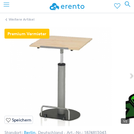
Weitere Artikel
Premium Vermieter
Speichern
1/2
Standort:
Berlin
,
Deutschland
Art.-Nr.:
1874813043