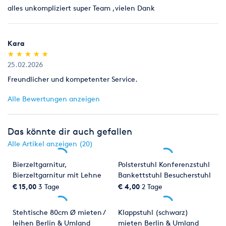
alles unkompliziert super Team ,vielen Dank
Kara
(*)
(*)
(*)
(*)
(*)
★
★
★
★
★
★
★
★
★
★
25.02.2026
Freundlicher und kompetenter Service.
Alle Bewertungen anzeigen
Das könnte dir auch gefallen
Alle Artikel anzeigen (20)
Bierzeltgarnitur,
Polsterstuhl Konferenzstuhl
Bierzeltgarnitur mit Lehne
Bankettstuhl Besucherstuhl
oder
mieten Berlin & Umland
€ 15,00
3 Tage
€ 4,00
2 Tage
Kinderbierzeltgarnituren
mieten Berlin & Umland
Stehtische 80cm Ø mieten /
Klappstuhl (schwarz)
leihen Berlin & Umland
mieten Berlin & Umland