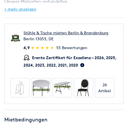
Längere Mietzeiten verhandelbar.
+ mehr anzeigen
Lieferung/ Abholung/ Express nach Absprache
Wir können auch große Mengen an Stühlen, Tischen,
Stehtischen, Hussen, Tischdecken, Kühlschränken,
Stühle & Tische mieten Berlin & Brandenburg
Heizstrahler & Zelten gewährleisten!
Berlin 13053, DE
Gerne statten wir Ihr ganzes Event aus.
(*)
(*)
(*)
(*)
(*)
4,9
★
★
★
★
★
★
★
★
★
★
55 Bewertungen
Beachten Sie auch unser weiteres Mobiliar in unseren anderen
Erento Zertifikat für Exzellenz – 2026, 2025,
Anzeigen hier bei ERENTO.
2024, 2023, 2022, 2021, 2020
26
Artikel
Mietbedingungen