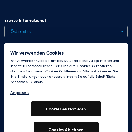
Erento International
Österreich
Jobs
Kontakt
News
Hilfe
Datenschutzerklärung
Wir verwenden Cookies
AGB
Impressum
Cookie-Einstellungen ändern
Wir verwenden Cookies, um das Nutzererlebnis zu optimieren und
Inhalte zu personalisieren. Per Klick auf "Cookies Akzeptieren"
stimmen Sie unseren Cookie-Richtlinien zu. Alternativ können Sie
Ihre Einstellungen auch anpassen, indem Sie auf die Schaltfläche
Folge uns auf
"Anpassen" klicken.
Anpassen
Cookies Akzeptieren
© 2003 - 2026 Erento Campanda GmbH - Alle Rechte
vorbehalten
Ausgewiesene Marken gehören den jeweiligen Eigentümern.
Cookies Ablehnen