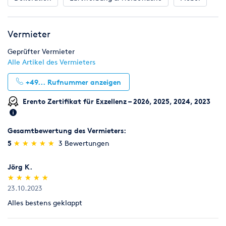
Vermieter
Geprüfter Vermieter
Alle Artikel des Vermieters
+49...
Rufnummer anzeigen
Erento Zertifikat für Exzellenz – 2026, 2025, 2024, 2023
Gesamtbewertung des Vermieters:
(*)
(*)
(*)
(*)
(*)
5
★
★
★
★
★
★
★
★
★
★
3 Bewertungen
Jörg K.
(*)
(*)
(*)
(*)
(*)
★
★
★
★
★
★
★
★
★
★
23.10.2023
Alles bestens geklappt