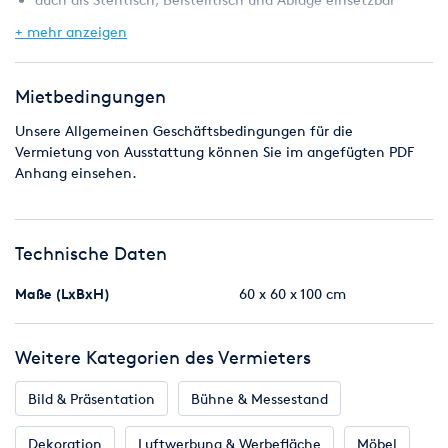
(ohne Frontblende)
+ mehr anzeigen
zum Design passende Barhocker in unserem Fundus
verfügbar
Mietbedingungen
Technische Informationen
Unsere Allgemeinen Geschäftsbedingungen für die
Abmessung 60 x 60 x 105 cm (B/T/H)
Vermietung von Ausstattung können Sie im angefügten PDF
weißer Korpus, Oberfläche weiß
Anhang einsehen.
Front Stadur weiß, Oberfläche 4c Digitaldruck auf sk Folie,
Abmessung 60 x 105 cm
schmale geklebte Kanten
Technische Daten
Maße (LxBxH)
60 x 60 x 100 cm
Weitere Kategorien des Vermieters
Bild & Präsentation
Bühne & Messestand
Dekoration
Luftwerbung & Werbefläche
Möbel