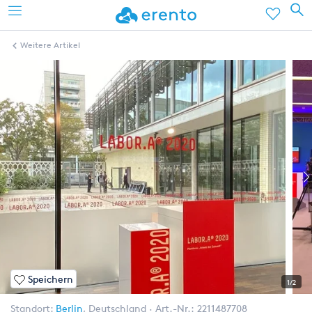
Weitere Artikel
Speichern
1/2
Standort:
Berlin
,
Deutschland
Art.-Nr.:
2211487708