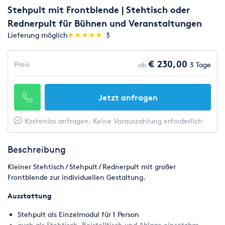
Stehpult mit Frontblende | Stehtisch oder
Rednerpult für Bühnen und Veranstaltungen
(*)
(*)
(*)
(*)
(*)
Lieferung möglich
★
★
★
★
★
★
★
★
★
★
3
€ 230,00
Preis
ab
3 Tage
Jetzt anfragen
Kostenlos anfragen: Keine Vorauszahlung erforderlich
Beschreibung
Kleiner Stehtisch / Stehpult / Rednerpult mit großer
Frontblende zur individuellen Gestaltung.
Ausstattung
Stehpult als Einzelmodul für 1 Person
auch als Stehtisch, Beistelltisch und Ablage einsetzbar