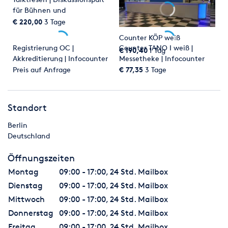
für Bühnen und
Veranstaltungen
€ 220,00
3 Tage
Counter KÖP weiß
Registrierung OC |
Counter TANO I weiß |
€ 190,40
1 Tag
Akkreditierung | Infocounter
Messetheke | Infocounter
für Ihre Konferenz
Preis auf Anfrage
€ 77,35
3 Tage
Standort
Berlin
Deutschland
Öffnungszeiten
Montag
09:00 - 17:00, 24 Std. Mailbox
Dienstag
09:00 - 17:00, 24 Std. Mailbox
Mittwoch
09:00 - 17:00, 24 Std. Mailbox
Donnerstag
09:00 - 17:00, 24 Std. Mailbox
Freitag
09:00 - 17:00, 24 Std. Mailbox