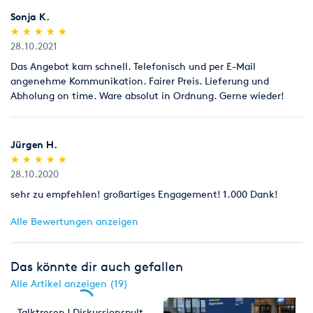
Sonja K.
(*)
(*)
(*)
(*)
(*)
★
★
★
★
★
★
★
★
★
★
28.10.2021
Das Angebot kam schnell. Telefonisch und per E-Mail
angenehme Kommunikation. Fairer Preis. Lieferung und
Abholung on time. Ware absolut in Ordnung. Gerne wieder!
Jürgen H.
(*)
(*)
(*)
(*)
(*)
★
★
★
★
★
★
★
★
★
★
28.10.2020
sehr zu empfehlen! großartiges Engagement! 1.000 Dank!
Alle Bewertungen anzeigen
Das könnte dir auch gefallen
Alle Artikel anzeigen (19)
Talktresen | Diskussionspult