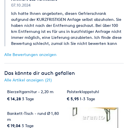
07.10.2024
4. Mietpreis und Zahlungsbedingungen
Ich hatte Ihnen angeboten, diesen Gefrierschrank
4.1 Die angegebenen Mietpreise ergeben sich aus beigefügter
aufgrund der KURZFRISTIGEN Anfage selbst abzuholen. Sie
Mietpreisliste für den Mietzeitraum gemäß Ziffer 3.1 und
haben nicht nach der Entfernung geschaut. Bei über 100
verstehen sich als Abholpreise. Mietpreise für Partyzelte
km Entfernung ist es für uns in kurzfristiger Anfrage nicht
müssen gesondert vereinbart werden.
immer möglich, eine Lieferung anzubieten. Ich finde diese
Bewertung schlecht, zumal ich Sie nicht bewerten kann
4.2 Die angegebenen Mietpreise sind Stückpreise und gelten
für einmalige Benutzung während der vereinbarten Mietzeit.
Alle Bewertungen anzeigen
Bei wiederholter Benutzung in der vereinbarten Mietzeit muss
der Mieter dieses vorher bekannt geben und es wird ein
anderer Mietpreis vereinbart.
Das könnte dir auch gefallen
Alle Artikel anzeigen (21)
4.3 Werden längere Mietzeiten als in Ziffer 3. vorgesehen
vereinbart, so wird für die ersten drei Tage die normale
Bierzeltgarnitur - 2,20 m
Polsterklappstuhl
Mietgebühr und ab dem 1. Verlängerungstag 15 % der zuvor
€ 14,28
3 Tage
€ 5,95
1-3 Tage
dargestellten Mietgebühr pro Verlängerungstag berechnet. Der
Mietpreis ist grundsätzlich bei Übernahme der
Bankett-Tisch - rund Ø 1,80
Mietgegenstände rein netto, ohne Abzug, zahlbar.
m
5. Kaution
€ 19,04
3 Tage