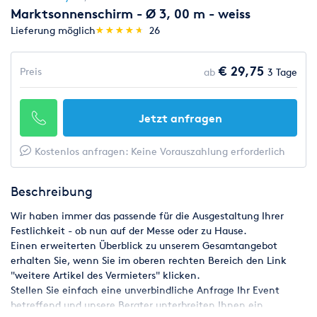
Marktsonnenschirm - Ø 3, 00 m - weiss
(*)
(*)
(*)
(*)
(*)
Lieferung möglich
★
★
★
★
★
★
★
★
★
★
26
€ 29,75
Preis
ab
3 Tage
Jetzt anfragen
Kostenlos anfragen: Keine Vorauszahlung erforderlich
Beschreibung
Wir haben immer das passende für die Ausgestaltung Ihrer
Festlichkeit - ob nun auf der Messe oder zu Hause.
Einen erweiterten Überblick zu unserem Gesamtangebot
erhalten Sie, wenn Sie im oberen rechten Bereich den Link
"weitere Artikel des Vermieters" klicken.
Stellen Sie einfach eine unverbindliche Anfrage Ihr Event
betreffend und unsere Berater unterbreiten Ihnen ein