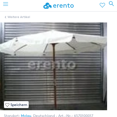
Weitere Artikel
Speichern
Standort:
Mylau
,
Deutschland
Art.-Nr.:
6570100017