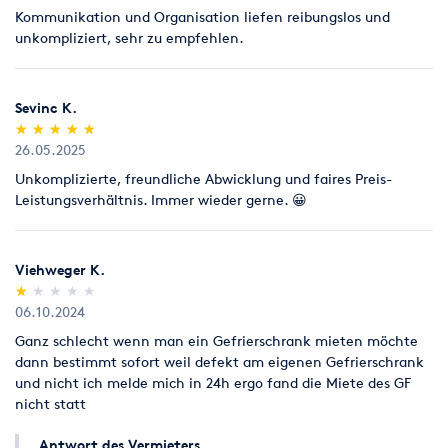
Abweichungen von diesen Vertragbedingungen sind nur
Kommunikation und Organisation liefen reibungslos und
wirksam, wenn der Vermieter sie schriftlich bestätigt.
unkompliziert, sehr zu empfehlen.
2. Angebot und Vertragsschluß
Die Angebote des Vermieters sind freibleibend und
Sevinc K.
unverbindlich. Annahmeerklärungen und sämtliche
(*)
(*)
(*)
(*)
(*)
★
★
★
★
★
★
★
★
★
★
Bestellungen bedürfen zur Rechtswirksamkeit der schriftlichen
26.05.2025
oder fernschriftlichen Bestätigung des Vermieters. Das gleiche
gilt für Ergänzungen, Abänderungen oder Nebenabreden.
Unkomplizierte, freundliche Abwicklung und faires Preis-
Leistungsverhältnis. Immer wieder gerne. 😀
3. Mietzeit
3.1 Die auf den angegebenen Mietpreis bezogene Mietzeit
beträgt, soweit nicht anders angegeben oder vereinbart, drei
Viehweger K.
Kalendertage einschließlich Empfangs- und Rückgabetag.
(*)
( )
( )
( )
( )
★
★
★
★
★
★
★
★
★
★
06.10.2024
3.2 Bei verspäteter Rückgabe wird als Entschädigung jeweils
Ganz schlecht wenn man ein Gefrierschrank mieten möchte
für angefangene drei Tage ein weiterer Mietzeitraum von drei
dann bestimmt sofort weil defekt am eigenen Gefrierschrank
Kalendertagen berechnet. Dem Mieter bleibt der Nachweis
und nicht ich melde mich in 24h ergo fand die Miete des GF
vorbehalten, dass dem Vermieter kein oder nur ein geringerer
nicht statt
Schaden entstanden ist. Dem Vermieter bleibt der Nachweis
vorbehalten, dass ihm tatsächlich ein höherer Schaden
Antwort des Vermieters
entstanden ist.