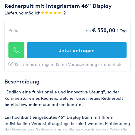
Rednerpult mit integriertem 46'' Display
(*)
(*)
(*)
(*)
(*)
Lieferung möglich
★
★
★
★
★
★
★
★
★
★
2
€ 350,00
Preis
ab
1 Tag
Jetzt anfragen
Kostenlos anfragen: Keine Vorauszahlung erforderlich
Beschreibung
"Endlich eine funktionelle und innovative Lösung", so der
Kommentar eines Redners, welcher unser neues Rednerpult
bereits bewundern und nutzen konnte.
Ein hochkant eingebautes 46'' Display kann mit Ihrem
individuellen Veranstaltungslogo bespielt werden. Einblendung
der Namen der Redner als auch die Verwendung der Pulte für