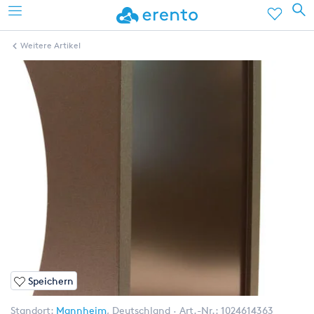
Weitere Artikel
Speichern
Standort:
Mannheim
,
Deutschland
Art.-Nr.:
1024614363