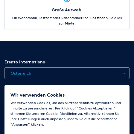
Große Auswahl
Ob Wohnmobil, Festzelt oder Rasenmäher: bei uns finden Sie alles
zur Miete.
Erento International
Österreich
Jobs
Kontakt
News
Hilfe
Datenschutzerklärung
Wir verwenden Cookies
AGB
Impressum
Cookie-Einstellungen ändern
Wir verwenden Cookies, um das Nutzererlebnis zu optimieren und
Inhalte zu personalisieren. Per Klick auf "Cookies Akzeptieren"
stimmen Sie unseren Cookie-Richtlinien zu. Alternativ können Sie
Ihre Einstellungen auch anpassen, indem Sie auf die Schaltfläche
Folge uns auf
"Anpassen" klicken.