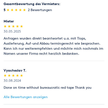
Gesamtbewertung des Vermieters:
(*)
(*)
(*)
(*)
(*)
5
★
★
★
★
★
★
★
★
★
★
2 Bewertungen
Mieter
(*)
(*)
(*)
(*)
(*)
★
★
★
★
★
★
★
★
★
★
30.05.2025
Anfragen wurden direkt beantwortet u.a. mit Tiops,
Auslieferung, Auf-und Abbau termingerecht wie besprochen.
Kann ich nur weiterempfehlen und möchte mich nochmals im
Namen unserer Firma recht herzlich bedanken.
Vyacheslav T.
(*)
(*)
(*)
(*)
(*)
★
★
★
★
★
★
★
★
★
★
30.08.2024
Done on time without bureaucratic red tape Thank you
Alle Bewertungen anzeigen