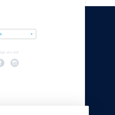
rnational
ch
lge uns auf