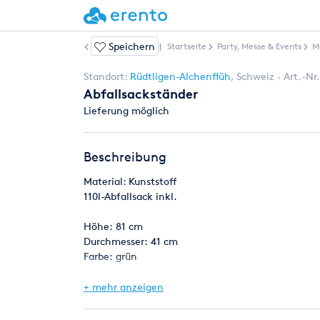
Speichern
Weitere Artikel
|
Startseite
Party, Messe & Events
M
Standort:
Rüdtligen-Alchenflüh
,
Schweiz
Art.-Nr
Abfallsackständer
Lieferung möglich
Beschreibung
Material: Kunststoff
110l-Abfallsack inkl.
Höhe: 81 cm
Durchmesser: 41 cm
Farbe: grün
+ mehr anzeigen