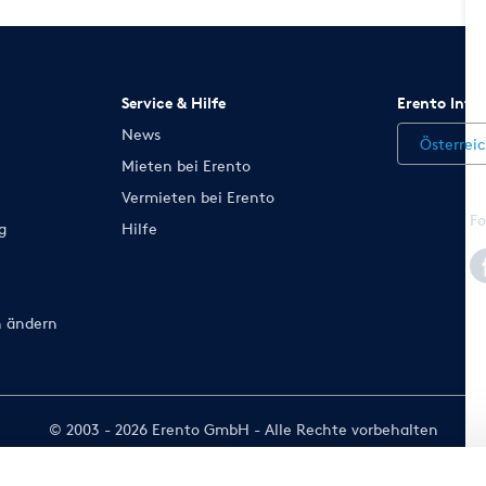
Service & Hilfe
Erento Inte
News
Österrei
Mieten bei Erento
Vermieten bei Erento
Fo
g
Hilfe
n ändern
© 2003 - 2026 Erento GmbH - Alle Rechte vorbehalten
Ausgewiesene Marken gehören den jeweiligen Eigentümern.