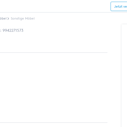
Jetzt v
öbel
Sonstige Möbel
.:
9942271573