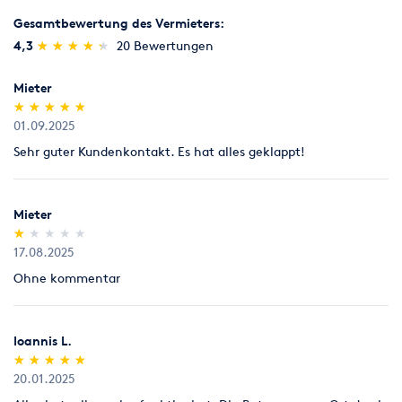
Gesamtbewertung des Vermieters:
(*)
(*)
(*)
(*)
(*)
4,3
★
★
★
★
★
★
★
★
★
★
20 Bewertungen
Mieter
(*)
(*)
(*)
(*)
(*)
★
★
★
★
★
★
★
★
★
★
01.09.2025
Sehr guter Kundenkontakt. Es hat alles geklappt!
Mieter
(*)
( )
( )
( )
( )
★
★
★
★
★
★
★
★
★
★
17.08.2025
Ohne kommentar
Ioannis L.
(*)
(*)
(*)
(*)
(*)
★
★
★
★
★
★
★
★
★
★
20.01.2025