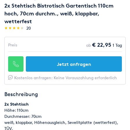
2x Stehtisch Bistrotisch Gartentisch 110cm
hoch, 70cm durchm., weiß, klappbar,
wetterfest
(*)
(*)
(*)
(*)
(*)
★
★
★
★
★
★
★
★
★
★
20
€ 22,95
Preis
ab
1 Tag
Jetzt anfragen
Kostenlos anfragen: Keine Vorauszahlung erforderlich
Beschreibung
2x Stehtisch
Höhe: 110cm
Durchmesser: 70cm
weiß, klappbar, Höhenausgleich, Sevelitplatte (wetterfest),
TÜV.