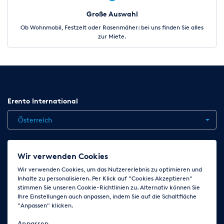
Große Auswahl
Ob Wohnmobil, Festzelt oder Rasenmäher: bei uns finden Sie alles
zur Miete.
Erento International
Österreich
Jobs
Kontakt
News
Hilfe
Datenschutzerklärung
Wir verwenden Cookies
AGB
Impressum
Cookie-Einstellungen ändern
Wir verwenden Cookies, um das Nutzererlebnis zu optimieren und
Inhalte zu personalisieren. Per Klick auf "Cookies Akzeptieren"
stimmen Sie unseren Cookie-Richtlinien zu. Alternativ können Sie
Ihre Einstellungen auch anpassen, indem Sie auf die Schaltfläche
Folge uns auf
"Anpassen" klicken.
Anpassen