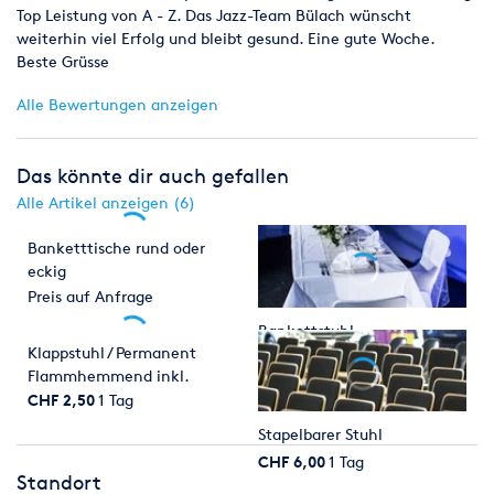
Top Leistung von A - Z. Das Jazz-Team Bülach wünscht
weiterhin viel Erfolg und bleibt gesund. Eine gute Woche.
Beste Grüsse
Alle Bewertungen anzeigen
Das könnte dir auch gefallen
Alle Artikel anzeigen (6)
Banketttische rund oder
eckig
Preis auf Anfrage
Bankettstuhl
Klappstuhl / Permanent
CHF 6,00
1 Tag
Flammhemmend inkl.
Reihenverbinder / Open-Air
CHF 2,50
1 Tag
Bestuhlung
Stapelbarer Stuhl
CHF 6,00
1 Tag
Standort