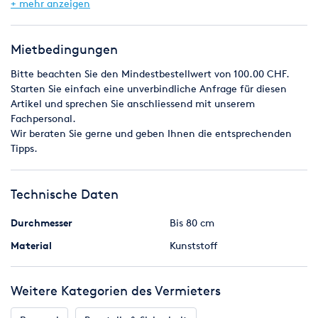
Farbverläufe
sind programmierbar.
+ mehr anzeigen
Inklusive Fernbedienung.
Technische Daten:
Mietbedingungen
Höhe: ca. 115 cm
Bitte beachten Sie den Mindestbestellwert von 100.00 CHF.
Durchmesser = 70 cm
Starten Sie einfach eine unverbindliche Anfrage für diesen
Gewicht: ca. 16 kg
Artikel und sprechen Sie anschliessend mit unserem
Farbe: nach Wunsch programmierbar
Fachpersonal.
Wir beraten Sie gerne und geben Ihnen die entsprechenden
Tipps.
Technische Daten
Durchmesser
Bis 80 cm
Material
Kunststoff
Weitere Kategorien des Vermieters