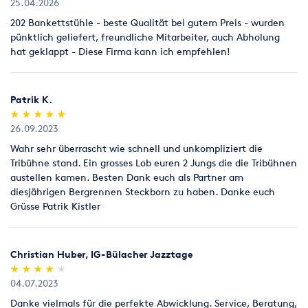
25.04.2026
202 Bankettstühle - beste Qualität bei gutem Preis - wurden
pünktlich geliefert, freundliche Mitarbeiter, auch Abholung
hat geklappt - Diese Firma kann ich empfehlen!
Patrik K.
(*)
(*)
(*)
(*)
(*)
★
★
★
★
★
★
★
★
★
★
26.09.2023
Wahr sehr überrascht wie schnell und unkompliziert die
Tribühne stand. Ein grosses Lob euren 2 Jungs die die Tribühnen
austellen kamen. Besten Dank euch als Partner am
diesjährigen Bergrennen Steckborn zu haben. Danke euch
Grüsse Patrik Kistler
Christian Huber, IG-Bülacher Jazztage
(*)
(*)
(*)
(*)
( )
★
★
★
★
★
★
★
★
★
★
04.07.2023
Danke vielmals für die perfekte Abwicklung. Service, Beratung,