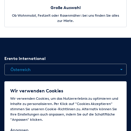
Große Auswahl
Ob Wohnmobil, Festzelt oder Rasenmäher: bei uns finden Sie alles
zur Miete.
Erento International
Österreich
Jobs
Kontakt
News
Hilfe
Datenschutzerklärung
Wir verwenden Cookies
AGB
Impressum
Cookie-Einstellungen ändern
Wir verwenden Cookies, um das Nutzererlebnis zu optimieren und
Inhalte zu personalisieren. Per Klick auf "Cookies Akzeptieren"
stimmen Sie unseren Cookie-Richtlinien zu. Alternativ können Sie
Ihre Einstellungen auch anpassen, indem Sie auf die Schaltfläche
Folge uns auf
"Anpassen" klicken.
Anpassen