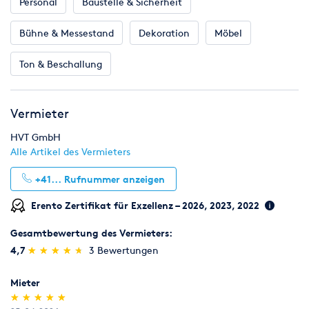
Personal
Baustelle & Sicherheit
Bühne & Messestand
Dekoration
Möbel
Ton & Beschallung
Vermieter
HVT GmbH
Alle Artikel des Vermieters
+41...
Rufnummer anzeigen
Erento Zertifikat für Exzellenz – 2026, 2023, 2022
Gesamtbewertung des Vermieters:
(*)
(*)
(*)
(*)
(*)
4,7
★
★
★
★
★
★
★
★
★
★
3 Bewertungen
Mieter
(*)
(*)
(*)
(*)
(*)
★
★
★
★
★
★
★
★
★
★