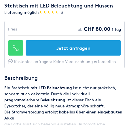
Stehtisch mit LED Beleuchtung und Hussen
(*)
(*)
(*)
(*)
(*)
Lieferung möglich
★
★
★
★
★
★
★
★
★
★
3
CHF 80,00
Preis
ab
1 Tag
Jetzt anfragen
Kostenlos anfragen: Keine Vorauszahlung erforderlich
Beschreibung
Ein Stehtisch
mit LED Beleuchtung
ist nicht nur praktisch,
sondern auch dekorativ. Durch die individuell
programmierbare Beleuchtung
ist dieser Tisch ein
Eyecatcher, der eine völlig neue Atmosphäre schafft.
Die Stromversorgung erfolgt
kabellos über einen eingebauten
Akku
,
die Farbe lässt sich beliebig einstellen. Automatische