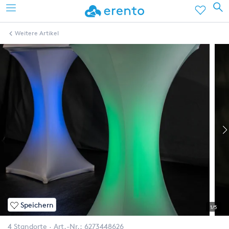
Weitere Artikel
Speichern
1/5
4 Standorte
Art.-Nr.:
6273448626