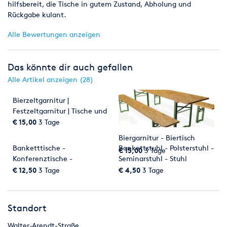
hilfsbereit, die Tische in gutem Zustand, Abholung und
Beschallungsanlage für eine kleine Geburtstagsfeier, bis hin
Rückgabe kulant.
zum Großevent mit Live Bühne und Trailer Stage.
Alle Bewertungen anzeigen
Limousinenservice
Sie möchten standesgemäß chauffiert
werden? Ob im Lincoln Town Car oder der klassischen S-Klasse
Limousine. Wir fahren mit Ihnen fast überall hin.
Das könnte dir auch gefallen
Alle Artikel anzeigen (28)
Showacts
Sie suchen einen Clown, Zauberer,
Luftballonkünstler oder eine Sketchaufführung für eine
Bierzeltgarnitur |
Mottoveranstaltung? Wir haben da etwas für Sie
Festzeltgarnitur | Tische und
Bänke
€ 15,00
3 Tage
Zelte & Pavillons
Mit unseren statisch geprüften Festzelten
lässt sich überall eine einzigartige Atmosphäre schaffen. Und
Biergarnitur - Biertisch
mit unseren Partyzelten ist auch für den kleineren Geldbeutel
Banketttische -
Bankettstuhl - Polsterstuhl -
€ 15,00
3 Tage
etwas dabei.
Konferenztische -
Seminarstuhl - Stuhl
Buffettische
€ 12,50
3 Tage
€ 4,50
3 Tage
Standort
Walter-Arendt-Straße