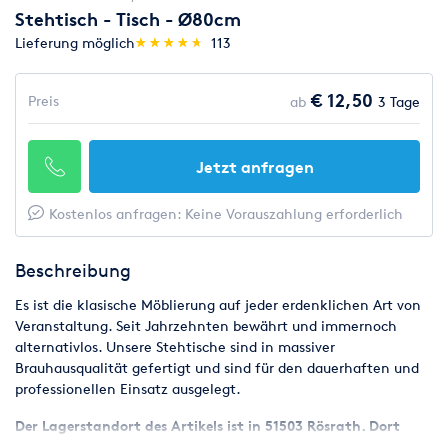
Stehtisch - Tisch - Ø80cm
(*)
(*)
(*)
(*)
(*)
Lieferung möglich
★
★
★
★
★
★
★
★
★
★
113
€ 12,50
Preis
ab
3 Tage
Jetzt anfragen
Kostenlos anfragen: Keine Vorauszahlung erforderlich
Beschreibung
Es ist die klasische Möblierung auf jeder erdenklichen Art von
Veranstaltung. Seit Jahrzehnten bewährt und immernoch
alternativlos. Unsere Stehtische sind in massiver
Brauhausqualität gefertigt und sind für den dauerhaften und
professionellen Einsatz ausgelegt.
Der Lagerstandort des Artikels ist in 51503 Rösrath. Dort
kann der Artikel zum genannten