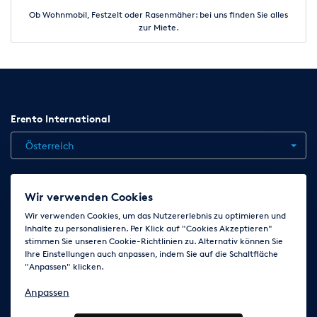
Ob Wohnmobil, Festzelt oder Rasenmäher: bei uns finden Sie alles
zur Miete.
Erento International
Österreich
Jobs
Kontakt
News
Hilfe
Datenschutzerklärung
Wir verwenden Cookies
AGB
Impressum
Cookie-Einstellungen ändern
Wir verwenden Cookies, um das Nutzererlebnis zu optimieren und
Inhalte zu personalisieren. Per Klick auf "Cookies Akzeptieren"
stimmen Sie unseren Cookie-Richtlinien zu. Alternativ können Sie
Ihre Einstellungen auch anpassen, indem Sie auf die Schaltfläche
Folge uns auf
"Anpassen" klicken.
Anpassen