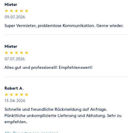
Mieter
(*)
(*)
(*)
(*)
(*)
★
★
★
★
★
★
★
★
★
★
09.07.2026
Super Vermieter, problemlose Kommunikation. Gerne wieder.
Mieter
(*)
(*)
(*)
(*)
(*)
★
★
★
★
★
★
★
★
★
★
07.07.2026
Alles gut und professionell! Empfehlenswert!
Robert A.
(*)
(*)
(*)
(*)
(*)
★
★
★
★
★
★
★
★
★
★
13.04.2026
Schnelle und freundliche Rückmeldung auf Anfrage.
Pünktliche unkomplizierte Lieferung und Abholung. Sehr zu
empfehlen.