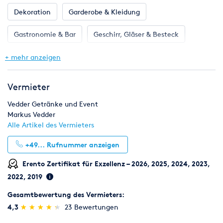
Dekoration
Garderobe & Kleidung
Gastronomie & Bar
Geschirr, Gläser & Besteck
Klima & Heizen
Licht & Effekte
Möbel
+ mehr anzeigen
Toilette, WC & Dusche
Ton & Beschallung
Vermieter
Zelte & Zeltsysteme
Vedder Getränke und Event
Markus Vedder
Alle Artikel des Vermieters
+49...
Rufnummer anzeigen
Erento Zertifikat für Exzellenz – 2026, 2025, 2024, 2023,
2022, 2019
Gesamtbewertung des Vermieters:
(*)
(*)
(*)
(*)
(*)
4,3
★
★
★
★
★
★
★
★
★
★
23 Bewertungen