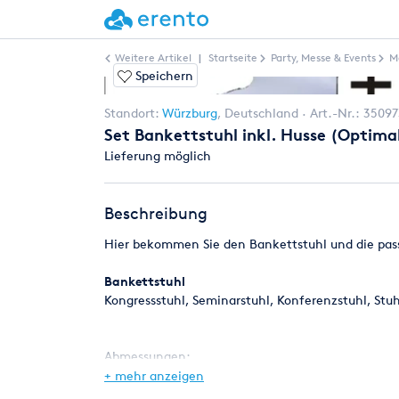
Weitere Artikel
|
Startseite
Party, Messe & Events
M
Speichern
Standort:
Würzburg
,
Deutschland
Art.-Nr.:
35097
Set Bankettstuhl inkl. Husse (Optima
Lieferung möglich
Beschreibung
Hier bekommen Sie den Bankettstuhl und die pas
Bankettstuhl
Kongressstuhl, Seminarstuhl, Konferenzstuhl, Stuhl
Abmessungen:
+ mehr anzeigen
- Sitzhöhe: 47 cm