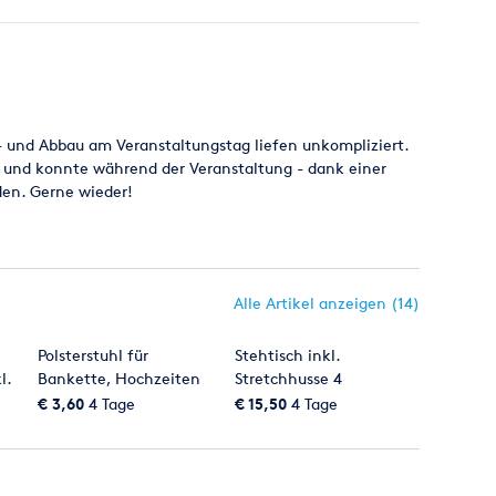
 und Abbau am Veranstaltungstag liefen unkompliziert.
 und konnte während der Veranstaltung - dank einer
den. Gerne wieder!
Alle Artikel anzeigen (14)
Polsterstuhl für
Stehtisch inkl.
l.
Bankette, Hochzeiten
Stretchhusse 4
etc.
Fußsystem klappbar
€ 3,60
4 Tage
€ 15,50
4 Tage
70cm Bistrotisch weiß
oder schwarz