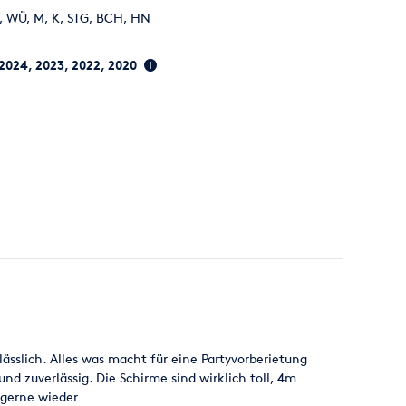
abholer.
W, WÜ, M, K, STG, BCH, HN
en hierfür ein Angebot.
 2024, 2023, 2022, 2020
uf unserer Seite . Wie zum Beispiel Projektionstechnik
 Outdoorbeleuchtung, Objektbeleuchtung, Faltzelte,
lässlich. Alles was macht für eine Partyvorberietung
nd zuverlässig. Die Schirme sind wirklich toll, 4m
gerne wieder