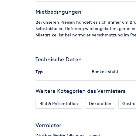
- Sitzbreite: 44 cm
- Gesamthöhe: 94 cm
Mietbedingungen
- Tiefe: 58 cm
Bei unseren Preisen handelt es sich immer um Brutt
Selbstabholer. Lieferung wird angeboten, gerne er
Farbe: schwarz mit goldenen Punkten
Mietartikel ist bei normaler Verschmutzung im Pr
Die Stühle sind an Sitzfläche und Rückenlehne gepo
vierkantstahl und der Polsterbezug aus Stoff
Technische Daten
Stuhlhusse:
Typ
Bankettstuhl
Farbe: weiss
Gesamthöhe: 94 cm
Sitzbreite: 44 cm
Weitere Kategorien des Vermieters
Sitzhöhe: 47 cm
Material: 90% Polyester
Bild & Präsentation
Dekoration
Gastro
10% Elastan
Vermieter
Bei unseren Preisen handelt es sich immer um Brut
Werther GmbH / die eine...event