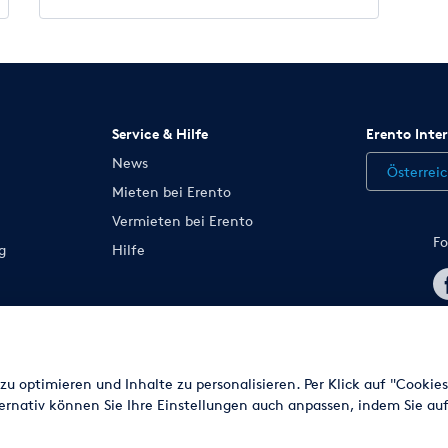
Service & Hilfe
Erento Inte
News
Österrei
Mieten bei Erento
Vermieten bei Erento
Fo
g
Hilfe
n ändern
u optimieren und Inhalte zu personalisieren. Per Klick auf "Cookie
ernativ können Sie Ihre Einstellungen auch anpassen, indem Sie auf
© 2003 - 2026 Erento Campanda GmbH - Alle Rechte vorbehalten