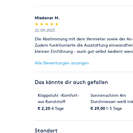
Miedaner M.
(*)
(*)
(*)
(*)
(*)
★
★
★
★
★
★
★
★
★
★
22.09.2025
Die Abstimmung mit dem Vermieter sowie der An-
Zudem funktionierte die Ausstattung einwandfrei
kleinen Einführung - auch gut selbst bedient wer
Alle Bewertungen anzeigen
Das könnte dir auch gefallen
Klappstuhl -Komfort-
Sonnenschirm 4m
aus Kunststoff
Durchmesser weiß ink
Standfuß
€ 2,20
4 Tage
€ 29,00
1-3 Tage
Standort