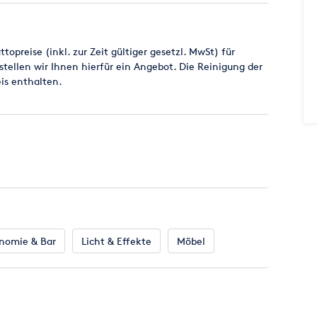
opreise (inkl. zur Zeit gültiger gesetzl. MwSt) für
stellen wir Ihnen hierfür ein Angebot. Die Reinigung der
eis enthalten.
lstert und sind stapelbar. Das Gestell ist aus
nomie & Bar
Licht & Effekte
Möbel
topreise (inkl. zur Zeit gültiger gesetzl. MwSt) und