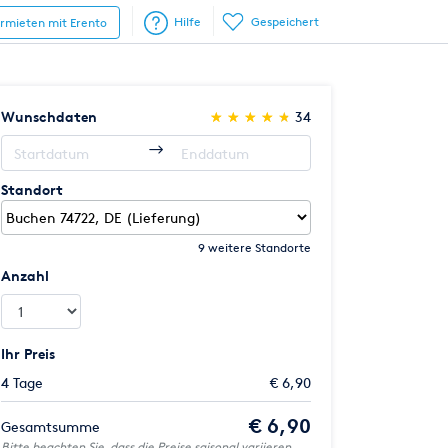
Hilfe
Gespeichert
ermieten mit Erento
(*)
(*)
(*)
(*)
(*)
Wunschdaten
★
★
★
★
★
★
★
★
★
★
34
Standort
9 weitere Standorte
Anzahl
Ihr Preis
4 Tage
€ 6,90
€ 6,90
Gesamtsumme
Bitte beachten Sie, dass die Preise saisonal variieren