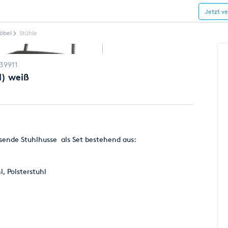
Jetzt v
öbel
Stühle
39911
l) weiß
sende Stuhlhusse als Set bestehend aus:
, Polsterstuhl