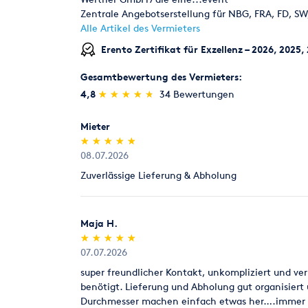
Reinigung bei normaler Verschmutzung für Selbst
Zentrale Angebotserstellung für NBG, FRA, FD, S
Alle Artikel des Vermieters
Lieferung wird angeboten, gerne erstellen wir Ihn
Erento Zertifikat für Exzellenz – 2026, 2025,
Gesamtbewertung des Vermieters:
Desweiteren finden Sie viele weitere Mietartikel a
Beamer und Leinwände, Loungemöbel, Indoor- und
(*)
(*)
(*)
(*)
(*)
4,8
★
★
★
★
★
★
★
★
★
★
34 Bewertungen
Zelte, Licht- und Tontechnik. Fragen Sie nach!!!
Mieter
(*)
(*)
(*)
(*)
(*)
★
★
★
★
★
★
★
★
★
★
08.07.2026
Zuverlässige Lieferung & Abholung
Maja H.
(*)
(*)
(*)
(*)
(*)
★
★
★
★
★
★
★
★
★
★
07.07.2026
super freundlicher Kontakt, unkompliziert und ver
benötigt. Lieferung und Abholung gut organisiert u
Durchmesser machen einfach etwas her….immer 