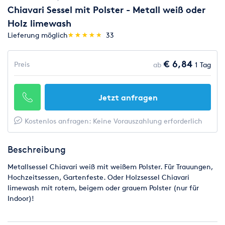
Chiavari Sessel mit Polster - Metall weiß oder
Holz limewash
(*)
(*)
(*)
(*)
(*)
Lieferung möglich
★
★
★
★
★
★
★
★
★
★
33
€ 6,84
Preis
ab
1 Tag
Jetzt anfragen
Kostenlos anfragen: Keine Vorauszahlung erforderlich
Beschreibung
Metallsessel Chiavari weiß mit weißem Polster. Für Trauungen,
Hochzeitsessen, Gartenfeste. Oder Holzsessel Chiavari
limewash mit rotem, beigem oder grauem Polster (nur für
Indoor)!