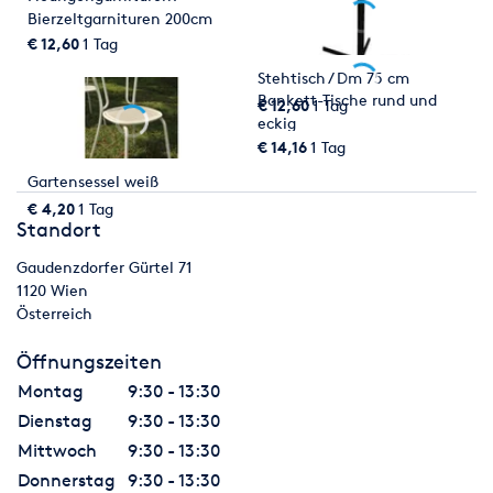
Bierzeltgarnituren 200cm
€ 12,60
1 Tag
Stehtisch / Dm 75 cm
Bankett-Tische rund und
€ 12,60
1 Tag
eckig
€ 14,16
1 Tag
Gartensessel weiß
€ 4,20
1 Tag
Standort
Gaudenzdorfer Gürtel 71
1120
Wien
Österreich
Öffnungszeiten
Montag
9:30 - 13:30
Dienstag
9:30 - 13:30
Mittwoch
9:30 - 13:30
Donnerstag
9:30 - 13:30