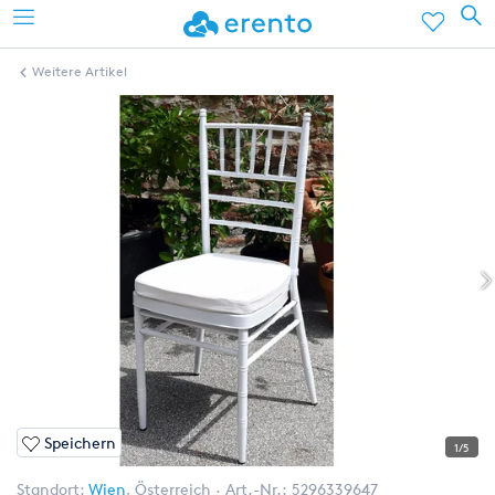
Weitere Artikel
Speichern
1/5
Standort:
Wien
,
Österreich
Art.-Nr.:
5296339647