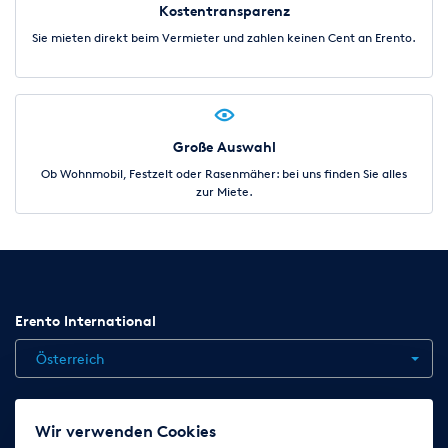
Kostentransparenz
Sie mieten direkt beim Vermieter und zahlen keinen Cent an Erento.
Große Auswahl
Ob Wohnmobil, Festzelt oder Rasenmäher: bei uns finden Sie alles
zur Miete.
Erento International
Österreich
Jobs
Kontakt
News
Hilfe
Datenschutzerklärung
Wir verwenden Cookies