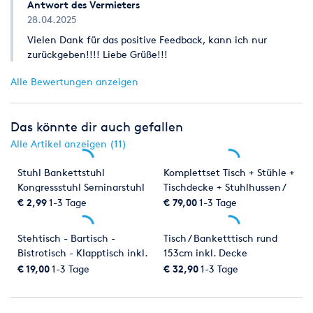
Antwort des Vermieters
28.04.2025
Vielen Dank für das positive Feedback, kann ich nur
zurückgeben!!!! Liebe Grüße!!!
Alle Bewertungen anzeigen
Das könnte dir auch gefallen
Alle Artikel anzeigen (11)
Stuhl Bankettstuhl
Komplettset Tisch + Stühle +
Kongressstuhl Seminarstuhl
Tischdecke + Stuhlhussen /
Konferenzstuhl Stuhl
Banketttisch rund inkl.
€ 2,99
1-3 Tage
€ 79,00
1-3 Tage
Polsterstuhl Hochzeit Event
Decke / Tischdecke weiß
Feier
bodenlang inkl. 9x
Stehtisch - Bartisch -
Tisch / Banketttisch rund
Bankettstuhl und Stretch-
Bistrotisch - Klapptisch inkl.
153cm inkl. Decke
Stuhlhusse
Stretch-Husse
Tischdecke weiß bodenlang
€ 19,00
1-3 Tage
€ 32,90
1-3 Tage