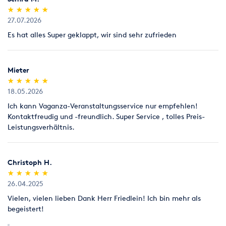
fällig. Zahlungsmöglichkeiten sind Bar oder Überweisung
(*)
(*)
(*)
(*)
(*)
★
★
★
★
★
★
★
★
★
★
gegen Vorauskasse. Wird ein bereits erteilter Auftrag vor
27.07.2026
Beginn abgesagt, wird eine Bearbeitungsgebühr für
Es hat alles Super geklappt, wir sind sehr zufrieden
entstandene Kosten und/oder Mietausfall erhoben.
Beschädigungen, Fehl- und Bruchmengen
Mieter
(*)
(*)
(*)
(*)
(*)
Der Mieter trägt die Verantwortung für das Leihgut von der
★
★
★
★
★
★
★
★
★
★
Übernahme bis zur Rückgabe der Ware. Die Rücknahme erfolgt
18.05.2026
unter Vorbehalt, da exakte Bruch- und Fehlmengen sowie
Ich kann Vaganza-Veranstaltungsservice nur empfehlen!
Beschädigungen erst nach vollständig erfolgtem
Kontaktfreudig und -freundlich. Super Service , tolles Preis-
Reinigungsprozess ermittelt werden können. Der Preis für
Leistungsverhältnis.
Fehl- und Bruchmengen sowie beschädigte Gegenstände ist
wie folgt kalkuliert: Wiederbeschaffungspreis +
Bearbeitungspauschale
Christoph H.
(*)
(*)
(*)
(*)
(*)
★
★
★
★
★
★
★
★
★
★
26.04.2025
Vielen, vielen lieben Dank Herr Friedlein! Ich bin mehr als
begeistert!