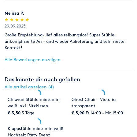
Melissa P.
(*)
(*)
(*)
(*)
(*)
★
★
★
★
★
★
★
★
★
★
29.09.2025
Große Empfehlung- lief alles reibungslos! Super Stühle,
unkomplizierte An - und wieder Ablieferung und sehr netter
Kontakt!
Alle Bewertungen anzeigen
Das könnte dir auch gefallen
Alle Artikel anzeigen (4)
Chiavari Stühle mieten in
Ghost Chair - Victoria
weiß inkl. Sitzkissen
transparent
Hochzeit Tiffany Chairs
€ 3,50
3 Tage
€ 5,90
Fr 14:00 - Mo 15:00
Klappstühle mieten in weiß
Hochzeit Party Event