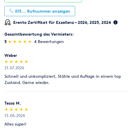
015...
Rufnummer anzeigen
Erento Zertifikat für Exzellenz – 2026, 2025, 2024
Gesamtbewertung des Vermieters:
(*)
(*)
(*)
(*)
(*)
5
★
★
★
★
★
★
★
★
★
★
4 Bewertungen
Weber
(*)
(*)
(*)
(*)
(*)
★
★
★
★
★
★
★
★
★
★
21.07.2026
Schnell und unkompliziert, Stühle und Auflage in einem top
Zustand. Gerne wieder.
Tessa M.
(*)
(*)
(*)
(*)
(*)
★
★
★
★
★
★
★
★
★
★
15.06.2026
Alles super!