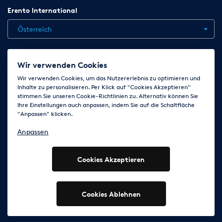
Erento International
Österreich
Jobs
Kontakt
News
Hilfe
Datenschutzerklärung
Wir verwenden Cookies
AGB
Impressum
Cookie-Einstellungen ändern
Wir verwenden Cookies, um das Nutzererlebnis zu optimieren und
Inhalte zu personalisieren. Per Klick auf "Cookies Akzeptieren"
stimmen Sie unseren Cookie-Richtlinien zu. Alternativ können Sie
Ihre Einstellungen auch anpassen, indem Sie auf die Schaltfläche
Folge uns auf
"Anpassen" klicken.
Anpassen
Cookies Akzeptieren
© 2003 - 2026 Erento Campanda GmbH - Alle Rechte
vorbehalten
Ausgewiesene Marken gehören den jeweiligen Eigentümern.
Cookies Ablehnen