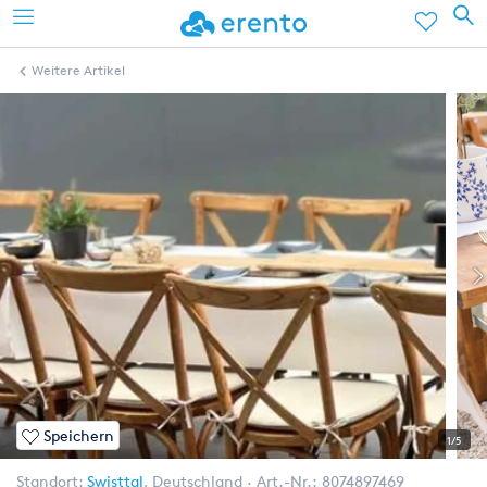
Weitere Artikel
Speichern
1/5
Standort:
Swisttal
,
Deutschland
Art.-Nr.:
8074897469