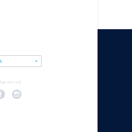
rnational
ch
lge uns auf