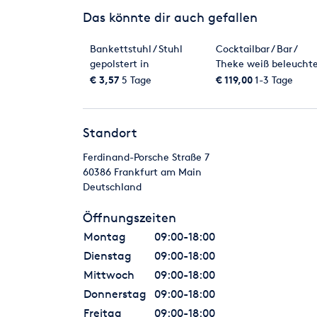
Das könnte dir auch gefallen
Bankettstuhl / Stuhl
Cocktailbar / Bar /
gepolstert in
Theke weiß beleuchte
königsblau LEONARDO
rund SNAKE
€ 3,57
5 Tage
€ 119,00
1-3 Tage
Standort
Ferdinand-Porsche Straße 7
60386
Frankfurt am Main
Deutschland
Öffnungszeiten
Montag
09:00-18:00
Dienstag
09:00-18:00
Mittwoch
09:00-18:00
Donnerstag
09:00-18:00
Freitag
09:00-18:00