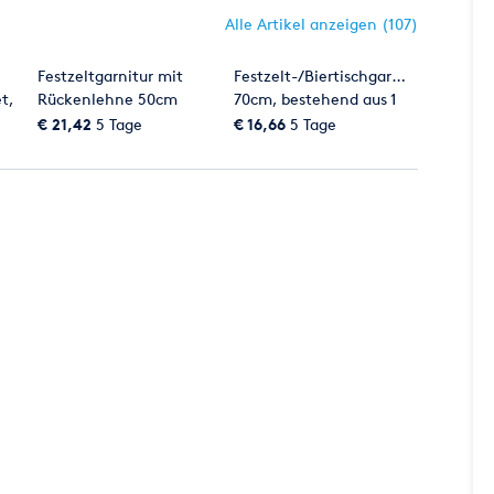
Alle Artikel anzeigen (107)
Festzeltgarnitur mit
Festzelt-/Biertischgarnitur
t,
Rückenlehne 50cm
70cm, bestehend aus 1
Tisch + 2 Bänke
€ 21,42
5 Tage
€ 16,66
5 Tage