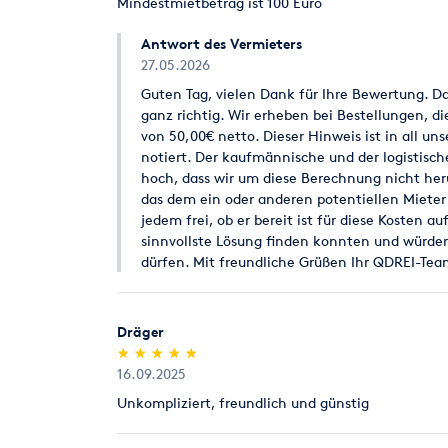
Mindestmietbetrag ist 100 Euro
Antwort des Vermieters
27.05.2026
Guten Tag, vielen Dank für Ihre Bewertung. Das
ganz richtig. Wir erheben bei Bestellungen, d
von 50,00€ netto. Dieser Hinweis ist in all un
notiert. Der kaufmännische und der logistisch
hoch, dass wir um diese Berechnung nicht he
das dem ein oder anderen potentiellen Mieter z
jedem frei, ob er bereit ist für diese Kosten a
sinnvollste Lösung finden konnten und würden
dürfen. Mit freundliche Grüßen Ihr QDREI-Te
Dräger
(*)
(*)
(*)
(*)
(*)
★
★
★
★
★
★
★
★
★
★
16.09.2025
Unkompliziert, freundlich und günstig