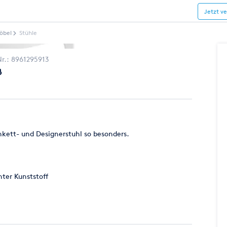
Jetzt v
öbel
Stühle
Nr.:
8961295913
ß
kett- und Designerstuhl so besonders.
hter Kunststoff