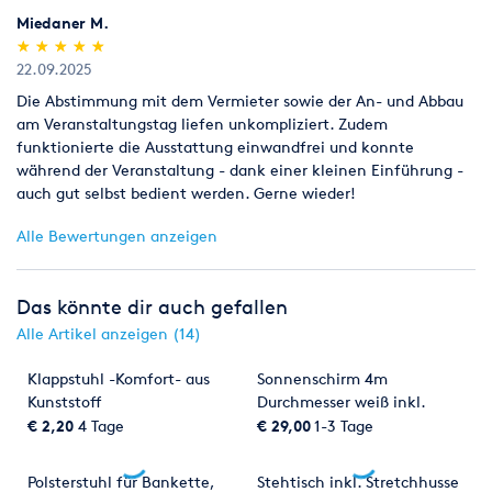
Miedaner M.
(*)
(*)
(*)
(*)
(*)
★
★
★
★
★
★
★
★
★
★
22.09.2025
Die Abstimmung mit dem Vermieter sowie der An- und Abbau
am Veranstaltungstag liefen unkompliziert. Zudem
funktionierte die Ausstattung einwandfrei und konnte
während der Veranstaltung - dank einer kleinen Einführung -
auch gut selbst bedient werden. Gerne wieder!
Alle Bewertungen anzeigen
Das könnte dir auch gefallen
Alle Artikel anzeigen (14)
Klappstuhl -Komfort- aus
Sonnenschirm 4m
Kunststoff
Durchmesser weiß inkl.
Standfuß
€ 2,20
4 Tage
€ 29,00
1-3 Tage
Polsterstuhl für Bankette,
Stehtisch inkl. Stretchhusse