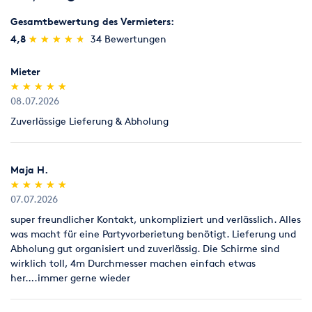
Objektbeleuchtung, Faltzelte, Zelte, Licht- und Tontechnik.
Gesamtbewertung des Vermieters:
Fragen Sie nach!!!
(*)
(*)
(*)
(*)
(*)
4,8
★
★
★
★
★
★
★
★
★
★
34 Bewertungen
Mieter
(*)
(*)
(*)
(*)
(*)
★
★
★
★
★
★
★
★
★
★
08.07.2026
Zuverlässige Lieferung & Abholung
Maja H.
(*)
(*)
(*)
(*)
(*)
★
★
★
★
★
★
★
★
★
★
07.07.2026
super freundlicher Kontakt, unkompliziert und verlässlich. Alles
was macht für eine Partyvorberietung benötigt. Lieferung und
Abholung gut organisiert und zuverlässig. Die Schirme sind
wirklich toll, 4m Durchmesser machen einfach etwas
her….immer gerne wieder