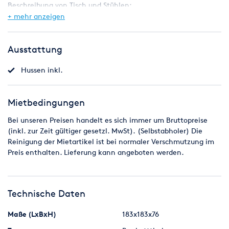
Beschreibung von Tisch und Stühlen:
+ mehr anzeigen
Tisch:
Gestell: Klappfüße Stahl in Hammerschlag Anthrazit
Platte: Multiplex, 19 mm stark mit einer sehr stabilen
Ausstattung
schwarzen PVC oder Alu - Kante.
Hussen inkl.
Abmessungen:
Durchmesser: 183 cm
Mietbedingungen
Gesamthöhe: 76 cm
Bei unseren Preisen handelt es sich immer um Bruttopreise
Bankettstuhl
Kongressstuhl Seminarstuhl Konferenzstuhl
(inkl. zur Zeit gültiger gesetzl. MwSt). (Selbstabholer) Die
Stuhl Polsterstuhl
Reinigung der Mietartikel ist bei normaler Verschmutzung im
Preis enthalten. Lieferung kann angeboten werden.
Abmessungen:
- Sitzhöhe: 47 cm
Technische Daten
- Sitzbreite: 44 cm
- Gesamthöhe: 94 cm
Maße (LxBxH)
183x183x76
- Tiefe: 58 cm