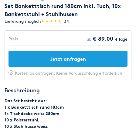
Set Banketttisch rund 180cm inkl. Tuch, 10x
Bankettstuhl + Stuhlhussen
(*)
(*)
(*)
(*)
(*)
Lieferung möglich
★
★
★
★
★
★
★
★
★
★
34
€ 89,00
Preis
ab
4 Tage
Jetzt anfragen
Kostenlos anfragen: Keine Vorauszahlung erforderlich
Beschreibung
Das Set besteht aus:
1 x Banketttisch rund 183cm
1x Tischdecke weiss 280cm
10 x Polsterstuhl,
10 x Stuhlhusse weiss