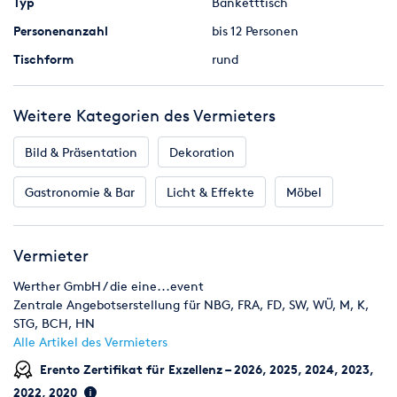
Typ
Banketttisch
Farbe: schwarz mit goldenen Punkten
Personenanzahl
bis 12 Personen
Die Stühle sind an Sitzfläche und Rückenlehne gepolstert und
Tischform
rund
sind stapelbar. Das Gestell ist aus vierkantstahl und der
Polsterbezug aus Stoff
Weitere Kategorien des Vermieters
Stuhlhusse:
Bild & Präsentation
Dekoration
Farbe: weiss
Gesamthöhe: 94 cm
Gastronomie & Bar
Licht & Effekte
Möbel
Sitzbreite: 44 cm
Sitzhöhe: 47 cm
Material: 90% Polyester
Vermieter
10% Elastan
Werther GmbH / die eine...event
Bei unseren Preisen handelt es sich immer um Bruttopreise
Zentrale Angebotserstellung für NBG, FRA, FD, SW, WÜ, M, K,
(inkl. zur Zeit gültiger gesetzl. MwSt)
STG, BCH, HN
Alle Artikel des Vermieters
Desweiteren finden Sie viele weitere Mietartikel auf unserer
Erento Zertifikat für Exzellenz – 2026, 2025, 2024, 2023,
Seite. Wie zum Beispiel Projektionstechnik Beamer und
2022, 2020
Leinwände, Loungemöbel, Indoor- und Outdoorbeleuchtung,