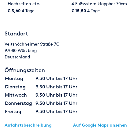
Hochzeiten etc.
4 Fußsystem klappbar 70cm
Bistrotisch weiß oder
€ 3,60
4 Tage
€ 15,50
4 Tage
schwarz
Standort
Veitshöchheimer Straße 7C
97080
Würzburg
Deutschland
Öffnungszeiten
Montag
9.30 Uhr bis 17 Uhr
Dienstag
9.30 Uhr bis 17 Uhr
Mittwoch
9.30 Uhr bis 17 Uhr
Donnerstag
9.30 Uhr bis 17 Uhr
Freitag
9.30 Uhr bis 17 Uhr
Anfahrtsbeschreibung
Auf Google Maps ansehen