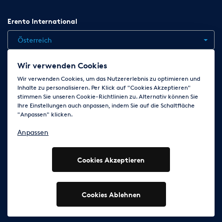
Erento International
Österreich
Wir verwenden Cookies
Jobs
Kontakt
News
Hilfe
Datenschutzerklärung
Wir verwenden Cookies, um das Nutzererlebnis zu optimieren und
Inhalte zu personalisieren. Per Klick auf "Cookies Akzeptieren"
AGB
Impressum
Cookie-Einstellungen ändern
stimmen Sie unseren Cookie-Richtlinien zu. Alternativ können Sie
Ihre Einstellungen auch anpassen, indem Sie auf die Schaltfläche
"Anpassen" klicken.
Folge uns auf
Anpassen
Cookies Akzeptieren
© 2003 - 2026 Erento GmbH - Alle Rechte vorbehalten
Ausgewiesene Marken gehören den jeweiligen Eigentümern.
Cookies Ablehnen