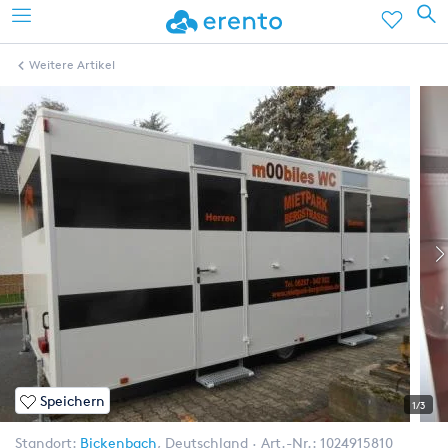
Weitere Artikel
Speichern
1/3
Standort:
Bickenbach
,
Deutschland
Art.-Nr.:
1024915810