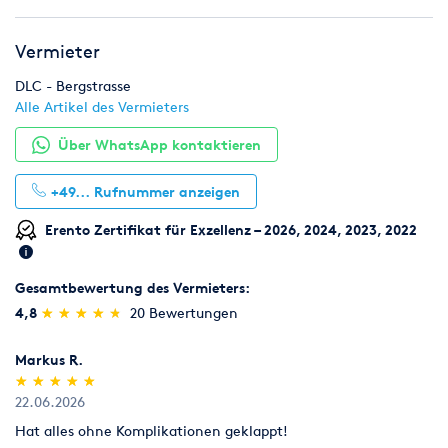
Frischwasser - Zuleitung (25 Meter)
Abwasser - Leitung (7 Meter)
Vermieter
Weitere Längen sind gegen Aufpreis lieferbar !
DLC - Bergstrasse
Alle Artikel des Vermieters
Über WhatsApp kontaktieren
+49...
Rufnummer anzeigen
Erento Zertifikat für Exzellenz – 2026, 2024, 2023, 2022
Gesamtbewertung des Vermieters:
(*)
(*)
(*)
(*)
(*)
4,8
★
★
★
★
★
★
★
★
★
★
20 Bewertungen
Markus R.
(*)
(*)
(*)
(*)
(*)
★
★
★
★
★
★
★
★
★
★
22.06.2026
Hat alles ohne Komplikationen geklappt!