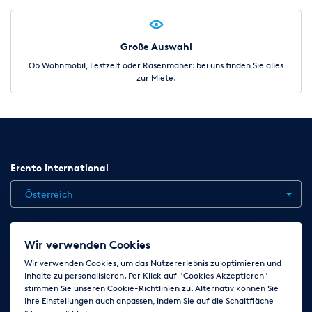
Große Auswahl
Ob Wohnmobil, Festzelt oder Rasenmäher: bei uns finden Sie alles
zur Miete.
Erento International
Österreich
Jobs
Kontakt
News
Hilfe
Datenschutzerklärung
Wir verwenden Cookies
AGB
Impressum
Cookie-Einstellungen ändern
Wir verwenden Cookies, um das Nutzererlebnis zu optimieren und
Inhalte zu personalisieren. Per Klick auf "Cookies Akzeptieren"
stimmen Sie unseren Cookie-Richtlinien zu. Alternativ können Sie
Ihre Einstellungen auch anpassen, indem Sie auf die Schaltfläche
Folge uns auf