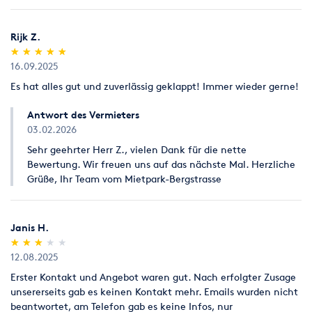
Rijk Z.
(*)
(*)
(*)
(*)
(*)
★
★
★
★
★
★
★
★
★
★
16.09.2025
Es hat alles gut und zuverlässig geklappt! Immer wieder gerne!
Antwort des Vermieters
03.02.2026
Sehr geehrter Herr Z., vielen Dank für die nette
Bewertung. Wir freuen uns auf das nächste Mal. Herzliche
Grüße, Ihr Team vom Mietpark-Bergstrasse
Janis H.
(*)
(*)
(*)
( )
( )
★
★
★
★
★
★
★
★
★
★
12.08.2025
Erster Kontakt und Angebot waren gut. Nach erfolgter Zusage
unsererseits gab es keinen Kontakt mehr. Emails wurden nicht
beantwortet, am Telefon gab es keine Infos, nur