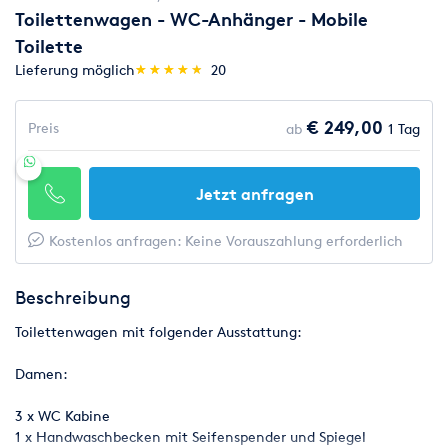
Toilettenwagen - WC-Anhänger - Mobile
Toilette
(*)
(*)
(*)
(*)
(*)
Lieferung möglich
★
★
★
★
★
★
★
★
★
★
20
€ 249,00
Preis
ab
1 Tag
Jetzt anfragen
Kostenlos anfragen: Keine Vorauszahlung erforderlich
Beschreibung
Toilettenwagen mit folgender Ausstattung:
Damen:
3 x WC Kabine
1 x Handwaschbecken mit Seifenspender und Spiegel