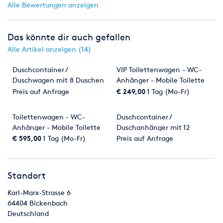
Alle Bewertungen anzeigen
Das könnte dir auch gefallen
Alle Artikel anzeigen (14)
Duschcontainer /
VIP Toilettenwagen - WC-
Duschwagen mit 8 Duschen
Anhänger - Mobile Toilette
inkl. Warmwassererzeugung
Preis auf Anfrage
€ 249,00
1 Tag (Mo-Fr)
Toilettenwagen - WC-
Duschcontainer /
Anhänger - Mobile Toilette
Duschanhänger mit 12
Autark
Duschen Deutschlandweite
€ 595,00
1 Tag (Mo-Fr)
Preis auf Anfrage
Lieferung mgl.
Standort
Karl-Marx-Strasse 6
64404
Bickenbach
Deutschland