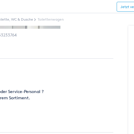
Jetzt v
oilette, WC & Dusche
Toilettenwagen
53233764
der Service-Personal ?
erem Sortiment.