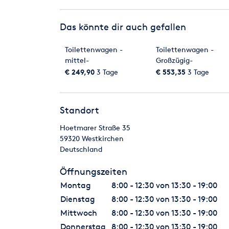
als vereinbart:
a) die Forderung des Käufers aus dem Weiterverka
Das könnte dir auch gefallen
abgetreten und zwar
gleich, ob die Vorbehaltsware ohne oder nach Ve
Toilettenwagen -
Toilettenwagen -
verkauft wird;
mittel-
Großzügig-
b) für den Fall, dass die Vorbehaltsware vom Kä
€ 249,90
3 Tage
€ 553,35
3 Tage
verkauft wird, gilt die
Abtretung der Kaufpreisforderung des Weiterverka
Zeitpunkt der Lieferung;
c) wird die Vorbehaltsware nach Verarbeitung, in
Standort
gehörenden Waren
Hoetmarer Straße 35
weiterverkauft, so gilt die Abtretung nur in Höhe
59320
Westkirchen
d) wird die Vorbehaltsware vom Käufer zur Erfüllu
Deutschland
Forderung aus
dem Werk- und Werklieferungsvertrag im gleichen
Öffnungszeiten
für die
Kaufpreisforderung bestimmt ist;
Montag
8:00 - 12:30 von 13:30 - 19:00
e) wir sind zur Geltendmachung des Eigentumsv
Dienstag
8:00 - 12:30 von 13:30 - 19:00
formellen Rücktritt vom
Mittwoch
8:00 - 12:30 von 13:30 - 19:00
Vertrag befugt, wenn über das Vermögen des Käuf
Vergleichsverfahrens gestellt
Donnerstag
8:00 - 12:30 von 13:30 - 19:00