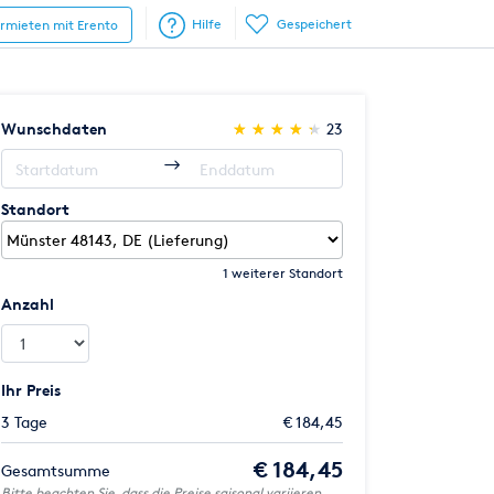
Hilfe
Gespeichert
ermieten mit Erento
(*)
(*)
(*)
(*)
(*)
Wunschdaten
★
★
★
★
★
★
★
★
★
★
23
Standort
1 weiterer Standort
Anzahl
Ihr Preis
3 Tage
€ 184,45
€ 184,45
Gesamtsumme
Bitte beachten Sie, dass die Preise saisonal variieren