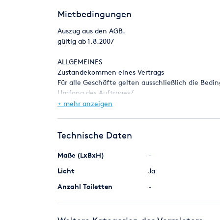
Mietbedingungen
Auszug aus den AGB.
gültig ab 1.8.2007
ALLGEMEINES
Zustandekommen eines Vertrags
Für alle Geschäfte gelten ausschließlich die Bedi
Umfang des Auftrages/
Mietvertrags entsprechen der schriftlichen Auftr
+ mehr anzeigen
ergänzende Absprachen
sind nur gültig, wenn sie durch den Vermieter schr
Vermieter gemacht
Technische Daten
werden, sind unverbindlich und frei bleibend.
Die Firma/ der Vermieter behält sich das Recht 
Maße (LxBxH)
-
anfallenden Kosten
Licht
Ja
dem Mieter in Rechnung zu stellen. Der Vermieter b
und speziellen Fällen
Anzahl Toiletten
-
von den allgemeinen Mietbedingungen abzuweic
Bestellungen
Eingehende Bestellungen werden im Rahmen unsere