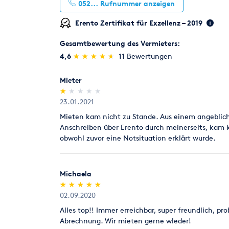
052...
Rufnummer anzeigen
Erento Zertifikat für Exzellenz – 2019
Gesamtbewertung des Vermieters:
(*)
(*)
(*)
(*)
(*)
4,6
★
★
★
★
★
★
★
★
★
★
11 Bewertungen
Mieter
(*)
( )
( )
( )
( )
★
★
★
★
★
★
★
★
★
★
23.01.2021
Mieten kam nicht zu Stande. Aus einem angeblic
Anschreiben über Erento durch meinerseits, kam 
obwohl zuvor eine Notsituation erklärt wurde.
Michaela
(*)
(*)
(*)
(*)
(*)
★
★
★
★
★
★
★
★
★
★
02.09.2020
Alles top!! Immer erreichbar, super freundlich, p
Abrechnung. Wir mieten gerne wleder!