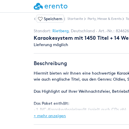
Speichern
Weitere Artikel
|
Startseite
Party, Messe & Events
T
Standort:
Rietberg
,
Deutschland
Art.-Nr.:
824626
Karaokesystem mit 1450 Titel + 14 Wei
Lieferung möglich
Beschreibung
Hiermit bieten wir Ihnen eine hochwertige Karaok
wie auch englische Titel, aus den Genres: Oldies, 
Das Highlight auf Ihrer Weihnachtsfeier, Betriebsf
Das Paket enthält:
- 1 JVC-Karaokeabspielgerät (spielt auch CDs ab) ,
- Datenträger mit rund 1450 Musiktiteln (Musikv
+ mehr anzeigen
- !!! 14 Weihnachtstitel !!!
- 1 Gemini-19\" KM 130 Karaokemixer zum Anschluss