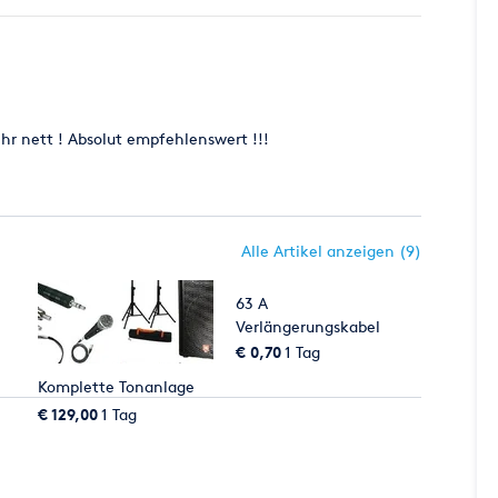
hr nett ! Absolut empfehlenswert !!!
Alle Artikel anzeigen (9)
63 A
Verlängerungskabel
125m!!!
€ 0,70
1 Tag
Komplette Tonanlage
€ 129,00
1 Tag