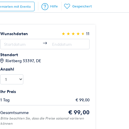
Hilfe
Gespeichert
ermieten mit Erento
(*)
(*)
(*)
(*)
(*)
Wunschdaten
★
★
★
★
★
★
★
★
★
★
11
Standort
Rietberg 33397, DE
Anzahl
Ihr Preis
1 Tag
€ 99,00
€ 99,00
Gesamtsumme
Bitte beachten Sie, dass die Preise saisonal variieren
können