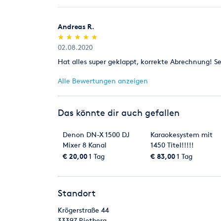
Andreas R.
(*)
(*)
(*)
(*)
(*)
★
★
★
★
★
★
★
★
★
★
02.08.2020
Hat alles super geklappt, korrekte Abrechnung! Se
Alle Bewertungen anzeigen
Das könnte dir auch gefallen
Denon DN-X 1500 DJ
Karaokesystem mit
Mixer 8 Kanal
1450 Titel!!!!!
€ 20,00
1 Tag
€ 83,00
1 Tag
Standort
Krögerstraße 44
33397
Rietberg