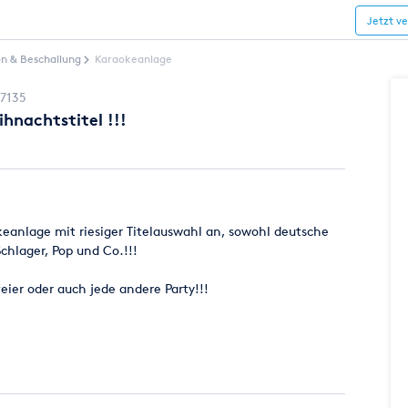
Jetzt v
on & Beschallung
Karaokeanlage
7135
hnachtstitel !!!
eanlage mit riesiger Titelauswahl an, sowohl deutsche
Schlager, Pop und Co.!!!
eier oder auch jede andere Party!!!
ideos mit eingeblendetem Text zum Mitsingen)
 von bis zu 3 Micros - alles im 19\" Case