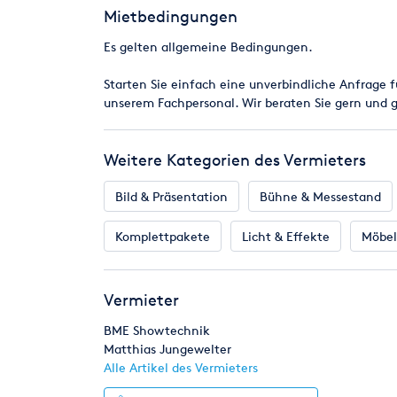
-3 Microfone, kabelgebunden mit je ca. 10 m Micr
Mietbedingungen
Es gelten allgemeine Bedingungen.
Eine Beschallungsanlage ist wegen der untersch
bei Bedarf gerne zusätzlich bei uns gemietet wer
Starten Sie einfach eine unverbindliche Anfrage f
unserem Fachpersonal. Wir beraten Sie gern und 
Wir sind ein moderner, langjährig erfahrener Dien
Messen, Kongresse, Schulungen, Events, Präsentati
Veranstaltung und stellen Ihnen modernstes Equi
Weitere Kategorien des Vermieters
gewünschten Ort in Deutschland, bereit.
Bild & Präsentation
Bühne & Messestand
Selbstverständlich bieten wir Ihnen ebenfalls ein
Hochleistungsbeamer, verschiedene Leinwände, Ve
Komplettpakete
Licht & Effekte
Möbel
Lichtanlagen, Movingheads, Traversen etc.
Vermieter
BME Showtechnik
Matthias Jungewelter
Alle Artikel des Vermieters