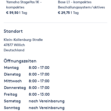
Yamaha StagePas 1K -
Bose L1 - kompaktes
kompaktes
Beschallungssystem / aktives
Beschallungssystem / aktives
Lautsprechersystem
€ 59,50
1 Tag
€ 29,75
1 Tag
Lautsprechersystem
Standort
Klein-Kollenburg-Straße
47877
Willich
Deutschland
Öffnungszeiten
Montag
8:00 - 17:00
Dienstag
8:00 - 17:00
Mittwoch
8:00 - 17:00
Donnerstag
8:00 - 17:00
Freitag
8:00 - 13:00
Samstag
nach Vereinbarung
Sonntag
nach Vereinbarung