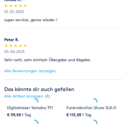
(*)
(*)
(*)
(*)
(*)
★
★
★
★
★
★
★
★
★
★
01.05.2023
super service, gerne wieder !
Peter R.
(*)
(*)
(*)
(*)
(*)
★
★
★
★
★
★
★
★
★
★
03.04.2023
Sehr nett, sehr einfach Übergabe und Abgabe.
Alle Bewertungen anzeigen
Das könnte dir auch gefallen
Alle Artikel anzeigen (8)
Digitalmixer Yamaha TF1
Funkmikrofon Shure SLX-D
€ 59,50
1 Tag
€ 113,05
1 Tag