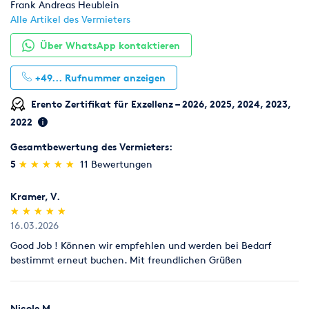
Frank Andreas Heublein
Alle Artikel des Vermieters
Über WhatsApp kontaktieren
+49...
Rufnummer anzeigen
Erento Zertifikat für Exzellenz – 2026, 2025, 2024, 2023,
2022
Gesamtbewertung des Vermieters:
(*)
(*)
(*)
(*)
(*)
5
★
★
★
★
★
★
★
★
★
★
11 Bewertungen
Kramer, V.
(*)
(*)
(*)
(*)
(*)
★
★
★
★
★
★
★
★
★
★
16.03.2026
Good Job ! Können wir empfehlen und werden bei Bedarf
bestimmt erneut buchen. Mit freundlichen Grüßen
Nicole M.