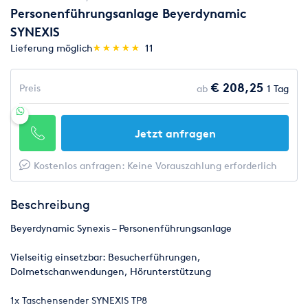
Personenführungsanlage Beyerdynamic
SYNEXIS
(*)
(*)
(*)
(*)
(*)
Lieferung möglich
★
★
★
★
★
★
★
★
★
★
11
€ 208,25
Preis
ab
1 Tag
Jetzt anfragen
Kostenlos anfragen: Keine Vorauszahlung erforderlich
Beschreibung
Beyerdynamic Synexis – Personenführungsanlage
Vielseitig einsetzbar: Besucherführungen,
Dolmetschanwendungen, Hörunterstützung
1x Taschensender SYNEXIS TP8