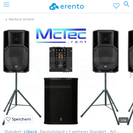
Weitere Artikel
Speichern
1/14
Standort:
Lübeck
,
Deutschland
+ 1 weiterer Standort
Art.-