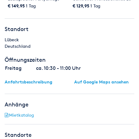
Mischpult Mikrofon Beamer
Set mit USB und Bluetooth
€ 149,95
1 Tag
€ 129,95
1 Tag
Laptop PC IBM Lenovo
Standort
Lübeck
Deutschland
Öffnungszeiten
Freitag
ca. 10:30 - 11:00 Uhr
Anfahrtsbeschreibung
Auf Google Maps ansehen
Anhänge
Mietkatalog
Standorte