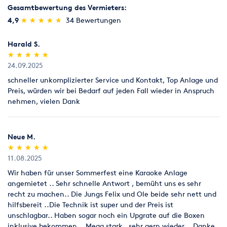
Sprachbeschallung (Präsentation o.ä.): durch den Subwoofer
Gesamtbewertung des Vermieters:
eher ungeeignet.
(*)
(*)
(*)
(*)
(*)
4,9
★
★
★
★
★
★
★
★
★
★
34 Bewertungen
Handling:
leicht - mittel -
schwer (2 Personen)
Transport:
PKW/ Stufenheck - PKW/ Fließheck/
Kombi
-
Harald S.
Transporter
(*)
(*)
(*)
(*)
(*)
★
★
★
★
★
★
★
★
★
★
Gewicht des schwersten Einzelstücks:
ca.
41kg
24.09.2025
Aufbau:
in ca. 30 - 45 Minuten (auch von ungeübter Hand)
schneller unkomplizierter Service und Kontakt, Top Anlage und
aufgebaut.
Preis, würden wir bei Bedarf auf jeden Fall wieder in Anspruch
Bedienung:
auch ohne Vorkenntnisse gut zu bedienen/ zu
nehmen, vielen Dank
installieren.
Eine Einweisung erfolgt bei Übergabe.
Gerne erstellen wir Ihnen ein unverbindliches Angebot. Bitte
Neue M.
stellen Sie jetzt Ihre Anfrage über das Kontaktformular.
(*)
(*)
(*)
(*)
(*)
★
★
★
★
★
★
★
★
★
★
11.08.2025
Die hier angebotene Technik kann mit anderer Technik
kombiniert werden. Bitte schreiben Sie Ihre Wünsche mit in
Wir haben für unser Sommerfest eine Karaoke Anlage
Ihre Anfrage. Gerne erstellen wir Ihnen ein Angebot über alles.
angemietet .. Sehr schnelle Antwort , bemüht uns es sehr
recht zu machen.. Die Jungs Felix und Ole beide sehr nett und
Auf Anfragen über unsere Homepage gewähren wir 5%
hilfsbereit ..Die Technik ist super und der Preis ist
Rabatt (grüner Link "Jetzt anfragen")!
Sollte der Preis auf
unschlagbar.. Haben sogar noch ein Upgrate auf die Boxen
unserer Homepage abweichend sein, gewähren wir
inklusive bekommen .. Mega stark , sehr gern wieder .. Danke