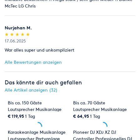
selbstverständlich den Rabatt auf den günstigeren
McTec LG Chris
Aktionspreis. Bitte einen Link zum hier beworbenen/
gewünschten Artikel mitschicken.
Nurjahan M.
(*)
(*)
(*)
(*)
(*)
★
★
★
★
★
★
★
★
★
★
17.06.2025
War alles super und unkompliziert
Alle Bewertungen anzeigen
Das könnte dir auch gefallen
Alle Artikel anzeigen (32)
Bis ca. 150 Gäste
Bis ca. 70 Gäste
Lautsprecher Musikanlage
Lautsprecher Musikanlage
Beschallungsanlage
Beschallungsanlage
€ 119,95
1 Tag
€ 64,95
1 Tag
Partyanlage Boxen
Partyanlage Boxen
Mischpult
Mischpult
Karaokeanlage Musikanlage
Pioneer DJ XDJ XZ DJ
Lautsprecher Partyanlage
Controller Professionelles DJ