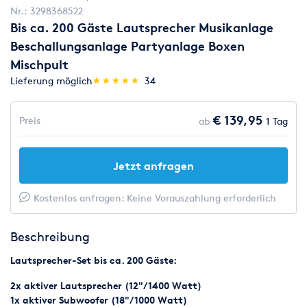
Nr.:
3298368522
Bis ca. 200 Gäste Lautsprecher Musikanlage
Beschallungsanlage Partyanlage Boxen
Mischpult
(*)
(*)
(*)
(*)
(*)
Lieferung möglich
★
★
★
★
★
★
★
★
★
★
34
€ 139,95
Preis
ab
1 Tag
Jetzt anfragen
Kostenlos anfragen: Keine Vorauszahlung erforderlich
Beschreibung
Lautsprecher-Set bis ca. 200 Gäste:
2x aktiver Lautsprecher (12"/ 1400 Watt)
1x aktiver Subwoofer (18"/ 1000 Watt)