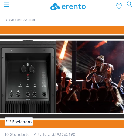
Weitere Artikel
Speichern
10 Standorte
Art.-Nr.:
3393265190