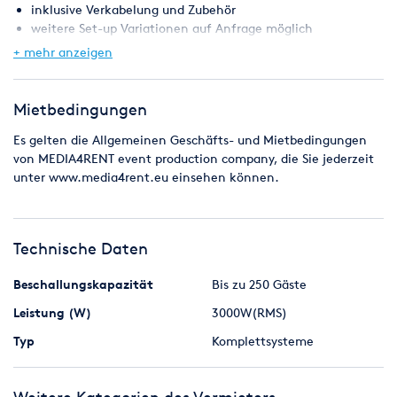
inklusive Verkabelung und Zubehör
weitere Set-up Variationen auf Anfrage möglich
+ mehr anzeigen
Bedienung ohne Vorkenntnisse möglich, Einweisung bei
Abholung!
Mietbedingungen
Es gelten die Allgemeinen Geschäfts- und Mietbedingungen
von MEDIA4RENT event production company, die Sie jederzeit
unter www.media4rent.eu einsehen können.
Technische Daten
Beschallungskapazität
Bis zu 250 Gäste
Leistung (W)
3000W(RMS)
Typ
Komplettsysteme