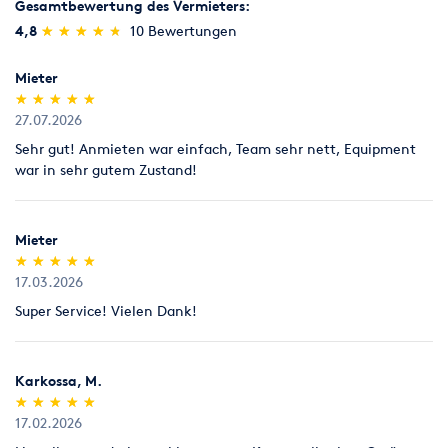
Gesamtbewertung des Vermieters:
(*)
(*)
(*)
(*)
(*)
4,8
★
★
★
★
★
★
★
★
★
★
10 Bewertungen
Mieter
(*)
(*)
(*)
(*)
(*)
★
★
★
★
★
★
★
★
★
★
27.07.2026
Sehr gut! Anmieten war einfach, Team sehr nett, Equipment
war in sehr gutem Zustand!
Mieter
(*)
(*)
(*)
(*)
(*)
★
★
★
★
★
★
★
★
★
★
17.03.2026
Super Service! Vielen Dank!
Karkossa, M.
(*)
(*)
(*)
(*)
(*)
★
★
★
★
★
★
★
★
★
★
17.02.2026