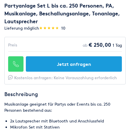
Partyanlage Set L bis ca. 250 Personen, PA,
Musikanlage, Beschallungsanlage, Tonanlage,
Lautsprecher
(*)
(*)
(*)
(*)
(*)
Lieferung möglich
★
★
★
★
★
★
★
★
★
★
10
€ 250,00
Preis
ab
1 Tag
Jetzt anfragen
Kostenlos anfragen: Keine Vorauszahlung erforderlich
Beschreibung
Musikanlage geeignet für Partys oder Events bis ca. 250
Personen bestehend aus:
2x Lautsprecher mit Bluetooth und Anschlussfeld
Mikrofon Set mit Stativen